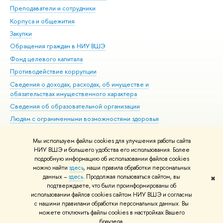
Преподаватели и сотрудники
При
Корпуса и общежития
Вы
Закупки
При
Обращения граждан в НИУ ВШЭ
Ас
Фонд целевого капитала
До
Противодействие коррупции
Цен
Сведения о доходах, расходах, об имуществе и
Би
обязательствах имущественного характера
Об
Сведения об образовательной организации
Обр
Людям с ограниченными возможностями здоровья
Единая платежная страница
Мы используем файлы cookies для улучшения работы сайта
Работа в Вышке
НИУ ВШЭ и большего удобства его использования. Более
подробную информацию об использовании файлов cookies
можно найти
здесь
, наши правила обработки персональных
данных –
здесь
. Продолжая пользоваться сайтом, вы
✖
Редактору
подтверждаете, что были проинформированы об
© НИУ ВШЭ 1993–2026
Адреса и контакты
Условия использования
использовании файлов cookies сайтом НИУ ВШЭ и согласны
с нашими правилами обработки персональных данных. Вы
материалов
Политика конфиденциальности
Карта сайта
можете отключить файлы cookies в настройках Вашего
Шрифты HSE Sans и HSE Slab разработаны в
Школе дизайна НИУ ВШЭ
браузера.