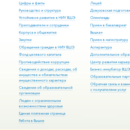
Цифры и факты
Лицей
Руководство и структура
Довузовская подготов
Устойчивое развитие в НИУ ВШЭ
Олимпиады
Преподаватели и сотрудники
Прием в бакалавриат
Корпуса и общежития
Вышка+
Закупки
Прием в магистратуру
Обращения граждан в НИУ ВШЭ
Аспирантура
Фонд целевого капитала
Дополнительное обра
Противодействие коррупции
Центр развития карье
Сведения о доходах, расходах, об
Бизнес-инкубатор ВШ
имуществе и обязательствах
Образовательные парт
имущественного характера
Обратная связь и взаи
Сведения об образовательной
с получателями услуг
организации
Людям с ограниченными
возможностями здоровья
Единая платежная страница
Работа в Вышке