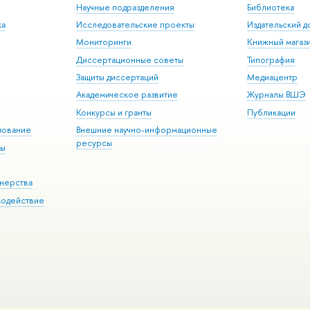
Научные подразделения
Библиотека
ка
Исследовательские проекты
Издательский 
Мониторинги
Книжный магаз
Диссертационные советы
Типография
Защиты диссертаций
Медиацентр
Академическое развитие
Журналы ВШЭ
Конкурсы и гранты
Публикации
зование
Внешние научно-информационные
ресурсы
ры
Э
нерства
модействие