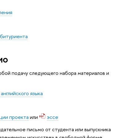
ления
абитуриента
ио
обой подачу следующего набора материалов и
английского языка
ции проекта
или
эссе
ательное письмо от студента или выпускника
овременном искусстве» в свободной форме.