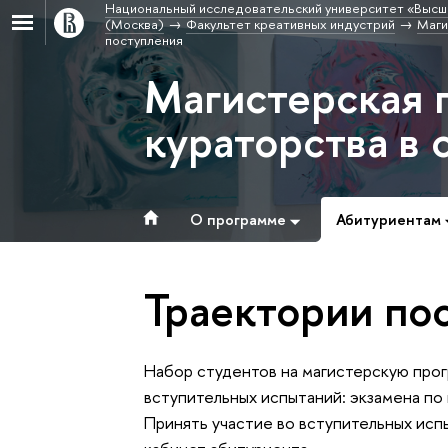
Национальный исследовательский университет «Высш
(Москва)
Факультет креативных индустрий
Маги
поступления
Магистерская 
кураторства в
О программе
Абитуриентам
Траектории по
Набор студентов на магистерскую прог
вступительных испытаний: экзамена по
Принять участие во вступительных исп