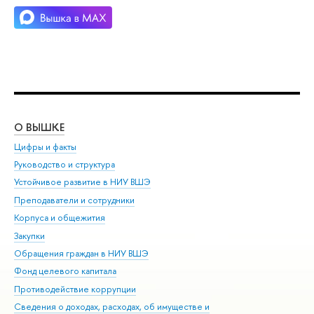
О ВЫШКЕ
ОБ
Цифры и факты
Ли
Руководство и структура
Дов
Устойчивое развитие в НИУ ВШЭ
Ол
Преподаватели и сотрудники
При
Корпуса и общежития
Вы
Закупки
При
Обращения граждан в НИУ ВШЭ
Ас
Фонд целевого капитала
До
Противодействие коррупции
Цен
Сведения о доходах, расходах, об имуществе и
Би