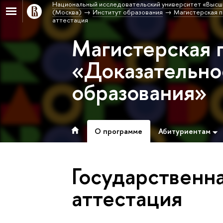
Национальный исследовательский университет «Высш
(Москва)
Институт образования
Магистерская п
аттестация
Магистерская 
«Доказательно
образования»
О программе
Абитуриентам
Государственна
аттестация