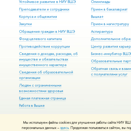
Устойчивое развитие в НИУ ВШЭ
Олимпиады
Преподаватели и сотрудники
Прием в бакалавриат
Корпуса и общежития
Вышка+
Закупки
Прием в магистратуру
Обращения граждан в НИУ ВШЭ
Аспирантура
Фонд целевого капитала
Дополнительное обра
Противодействие коррупции
Центр развития карье
Сведения о доходах, расходах, об
Бизнес-инкубатор ВШ
имуществе и обязательствах
Образовательные парт
имущественного характера
Обратная связь и взаи
Сведения об образовательной
с получателями услуг
организации
Людям с ограниченными
возможностями здоровья
Единая платежная страница
Работа в Вышке
Мы используем файлы cookies для улучшения работы сайта НИУ ВШЭ
© НИУ ВШЭ 1993–2026
Адреса и контакты
Условия использова
персональных данных –
здесь
. Продолжая пользоваться сайтом, вы 
Шрифты HSE Sans и HSE Slab разработаны в
Школе дизайна НИУ