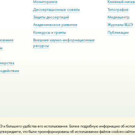
Мониторинги
Книжный магаз
Диссертационные советы
Типография
Защиты диссертаций
Медиацентр
Академическое развитие
Журналы ВШЭ
Конкурсы и гранты
Публикации
зование
Внешние научно-информационные
ресурсы
ры
Э
нерства
модействие
 и большего удобства его использования. Более подробную информацию об испол
ния материалов
Политика конфиденциальности
Карта сайта
подтверждаете, что были проинформированы об использовании файлов cookies сай
 ВШЭ