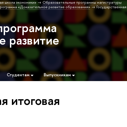
ая школа экономики»
Образовательные программы магистратуры
рограмма «Доказательное развитие образования»
Государственная
программа
е развитие
Студентам
Выпускникам
я итоговая