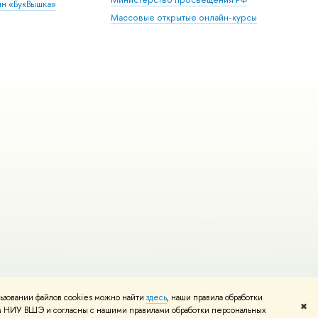
ин «БукВышка»
Массовые открытые онлайн-курсы
ьзовании файлов cookies можно найти
здесь
, наши правила обработки
Редактору
✖
том НИУ ВШЭ и согласны с нашими правилами обработки персональных