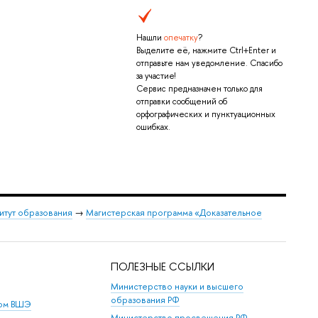
Нашли
опечатку
?
Выделите её, нажмите Ctrl+Enter и
отправьте нам уведомление. Спасибо
за участие!
Сервис предназначен только для
отправки сообщений об
орфографических и пунктуационных
ошибках.
итут образования
→
Магистерская программа «Доказательное
ПОЛЕЗНЫЕ ССЫЛКИ
Министерство науки и высшего
образования РФ
дом ВШЭ
Министерство просвещения РФ