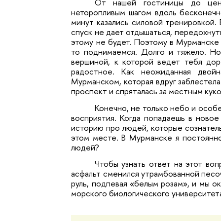
От нашей гостиницы до цент
неторопливым шагом вдоль бесконечн
минут казались силовой тренировкой. 
спуск не дает отдышаться, передохнуть
этому не будет. Поэтому в Мурманске
то поднимаемся. Долго и тяжело. Но
вершиной, к которой ведет тебя доро
радостное. Как неожиданная двойн
Мурманском, которая вдруг заблестела
проспект и спряталась за местным кук
Конечно, не только небо и особ
восприятия. Когда попадаешь в новое 
историю про людей, которые сознатель
этом месте. В Мурманске я постоянно
людей?
Чтобы узнать ответ на этот воп
асфальт сменился утрамбованной песоч
руль, подпевая «белым розам», и мы о
морского биологического университет