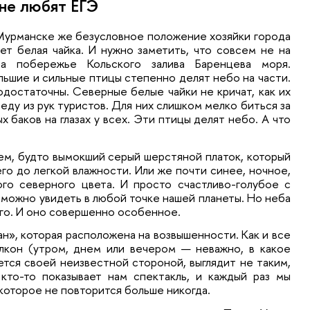
 не любят ЕГЭ
т белая чайка. И нужно заметить, что совсем не на 
на побережье Кольского залива Баренцева моря. 
льшие и сильные птицы степенно делят небо на части. 
одостаточны. Северные белые чайки не кричат, как их 
еду из рук туристов. Для них слишком мелко биться за 
 баков на глазах у всех. Эти птицы делят небо. А что 
м, будто вымокший серый шерстяной платок, который 
его до легкой влажности. Или же почти синее, ночное, 
го северного цвета. И просто счастливо-голубое с 
 можно увидеть в любой точке нашей планеты. Но неба 
го. И оно совершенно особенное.
», которая расположена на возвышенности. Как и все 
лкон (утром, днем или вечером — неважно, в какое 
ется своей неизвестной стороной, выглядит не таким, 
кто-то показывает нам спектакль, и каждый раз мы 
которое не повторится больше никогда.