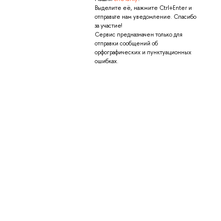
Выделите её, нажмите Ctrl+Enter и
отправьте нам уведомление. Спасибо
за участие!
Сервис предназначен только для
отправки сообщений об
орфографических и пунктуационных
ошибках.