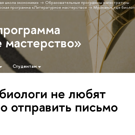
ая школа экономики»
Образовательные программы магистратуры
рская программа «Литературное мастерство»
Мурманск, где биолог
программа
 мастерство»
Студентам
 биологи не любят
но отправить письмо