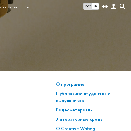
РУС
EN
и не любят ЕГЭ и
О программе
Публикации студентов и
выпускников
Видеоматериалы
Литературные среды
О Creative Writing