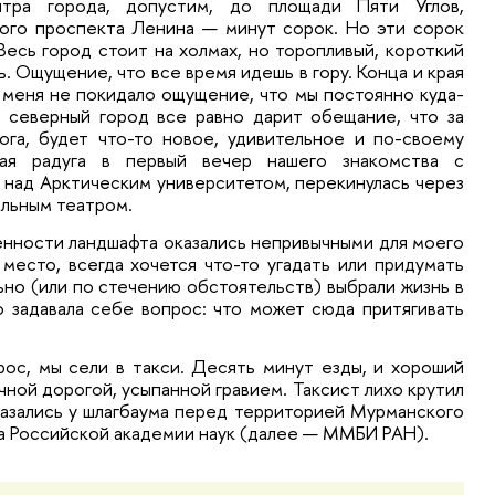
ра города, допустим, до площади Пяти Углов, 
ого проспекта Ленина — минут сорок. Но эти сорок 
Весь город стоит на холмах, но торопливый, короткий 
. Ощущение, что все время идешь в гору. Конца и края 
 меня не покидало ощущение, что мы постоянно куда-
 северный город все равно дарит обещание, что за 
га, будет что-то новое, удивительное и по-своему 
ая радуга в первый вечер нашего знакомства с 
 над Арктическим университетом, перекинулась через 
ольным театром. 
енности ландшафта оказались непривычными для моего 
место, всегда хочется что-то угадать или придумать 
но (или по стечению обстоятельств) выбрали жизнь в 
 задавала себе вопрос: что может сюда притягивать 
рос, мы сели в такси. Десять минут езды, и хороший 
ной дорогой, усыпанной гравием. Таксист лихо крутил 
казались у шлагбаума перед территорией Мурманского 
а Российской академии наук (далее — ММБИ РАН).