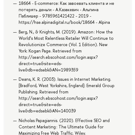
18664 - E-commerce: Как завоевать клиента и не
потерять деньги - А.Казакевич - Альпина
Паблишер - 9785961421422 - 2019 -
https://hse.alpinadigital.ru/book/18664 - Alpina
Berg, N., & Knights, M. (2019). Amazon : How the
World’s Most Relentless Retailer Will Continue to
Revolutionize Commerce (Vol. 1 Edition). New
York: Kogan Page. Retrieved from
http://search.ebscohost.com/login.aspx?
direct=true&site=eds-
live&db=edsebk&AN=1989359
Deans, K. R. (2003). Issues in Internet Marketing.
[Bradford, West Yorkshire, England]: Emerald Group
Publishing. Retrieved from
http://search.ebscohost.com/login.aspx?
direct=true&site=eds-
live&db=edsebk&AN=140039
Nicholas Papagiannis. (2020). Effective SEO and
Content Marketing : The Ultimate Guide for
Maximizing Free Web Traffic. Wiley.