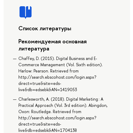
Список литературы
Рекомендуемая основная
литература
Chaffey, D. (2015). Digital Business and E-
Commerce Management (Vol. Sixth edition).
Harlow: Pearson. Retrieved from
http://search.ebscohost.com/login.aspx?
direct=true&site=eds-
live&db=edsebk&AN=1419053
Charlesworth, A. (2018). Digital Marketing : A
Practical Approach (Vol. 3rd edition). Abingdon,
Oxon: Routledge. Retrieved from
http://search.ebscohost.com/login.aspx?
direct=true&site=eds-
live&db=edsebk&AN=1704138