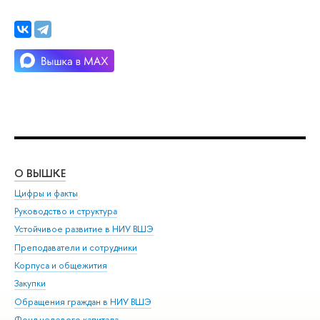
О ВЫШКЕ
ОБ
Цифры и факты
Ли
Руководство и структура
Дов
Устойчивое развитие в НИУ ВШЭ
Ол
Преподаватели и сотрудники
При
Корпуса и общежития
Вы
Закупки
При
Обращения граждан в НИУ ВШЭ
Ас
Фонд целевого капитала
До