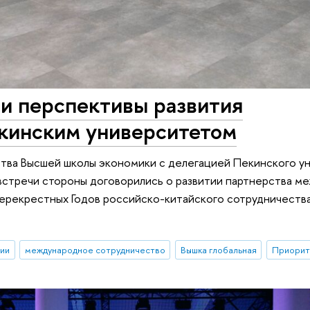
 перспективы развития
екинским университетом
ства Высшей школы экономики с делегацией Пекинского у
е встречи стороны договорились о развитии партнерства м
ерекрестных Годов российско-китайского сотрудничества
ии
международное сотрудничество
Вышка глобальная
Приорит