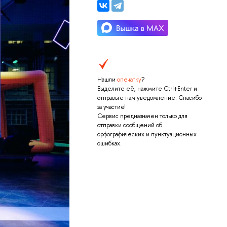
Нашли
опечатку
?
Выделите её, нажмите Ctrl+Enter и
отправьте нам уведомление. Спасибо
за участие!
Сервис предназначен только для
отправки сообщений об
орфографических и пунктуационных
ошибках.