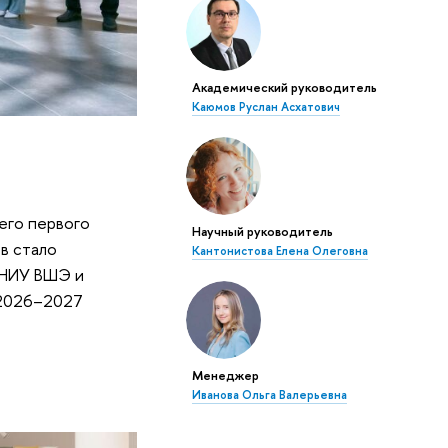
Академический руководитель
Каюмов Руслан Асхатович
его первого
Научный руководитель
в стало
Кантонистова Елена Олеговна
 НИУ ВШЭ и
(2026–2027
Менеджер
Иванова Ольга Валерьевна