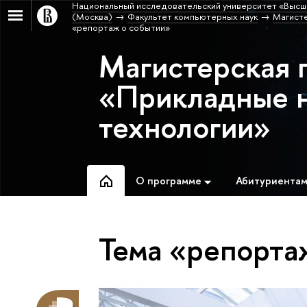
Национальный исследовательский университет «Высш
(Москва)
Факультет компьютерных наук
Магист
«репортаж о событии»
Магистерская 
«Прикладные 
технологии»
О программе
Абитуриента
Тема «репорта