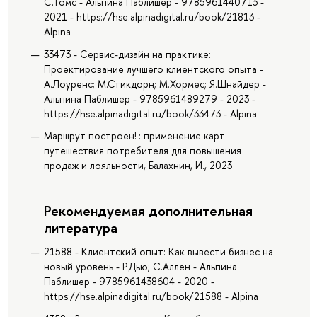
С.Томс - Альпина Паблишер - 9785961440713 -
2021 - https://hse.alpinadigital.ru/book/21813 -
Alpina
33473 - Сервис-дизайн на практике:
Проектирование лучшего клиентского опыта -
А.Лоуренс; М.Стикдорн; М.Хормес; Я.Шнайдер -
Альпина Паблишер - 9785961489279 - 2023 -
https://hse.alpinadigital.ru/book/33473 - Alpina
Маршрут построен! : применение карт
путешествия потребителя для повышения
продаж и лояльности, Балахнин, И., 2023
Рекомендуемая дополнительная
литература
21588 - Клиентский опыт: Как вывести бизнес на
новый уровень - Р.Дью; С.Аллен - Альпина
Паблишер - 9785961438604 - 2020 -
https://hse.alpinadigital.ru/book/21588 - Alpina