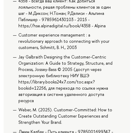
4358 - Всегда ваш клиент: Как добиться
лояльности, решая проблемы клиентов за один
шаг - М.Диксон; Н.Томан; Р.Делиси - Альпина
Паблишер - 9785961430103 - 2015 -
https://hse.alpinadigital.ru/book/4358 - Alpina
Customer experience management : a
revolutionary approach to connecting with your
customers, Schmitt, B. H., 2003
Jay Galbraith Designing the Customer-Centric
Organization: A Guide to Strategy, Structure, and
Process, Jossey-Bass © 2005 (доступ через
электронную библиотеку НИУ ВШЭ
https://library.books24x7.com/toc.aspx?
bookid=12256, для перехода по ссылке нужна
авторизация в системе удаленного доступа
ресурса
Weber, M. (2025). Customer-Committed: How to
Create Outstanding Customer Experiences and
Strengthen Your Brand.
Джим Калбах - Путь клиента - 9785001699347 -