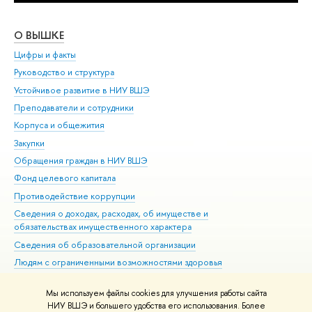
О ВЫШКЕ
ОБ
Цифры и факты
Ли
Руководство и структура
Дов
Устойчивое развитие в НИУ ВШЭ
Ол
Преподаватели и сотрудники
При
Корпуса и общежития
Вы
Закупки
При
Обращения граждан в НИУ ВШЭ
Ас
Фонд целевого капитала
До
Противодействие коррупции
Цен
Сведения о доходах, расходах, об имуществе и
Би
обязательствах имущественного характера
Об
Сведения об образовательной организации
Обр
Людям с ограниченными возможностями здоровья
Единая платежная страница
Мы используем файлы cookies для улучшения работы сайта
Работа в Вышке
НИУ ВШЭ и большего удобства его использования. Более