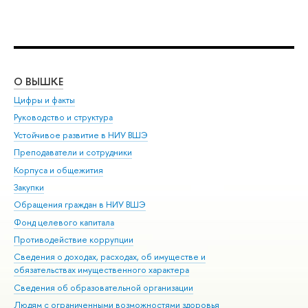
О ВЫШКЕ
ОБ
Цифры и факты
Ли
Руководство и структура
Дов
Устойчивое развитие в НИУ ВШЭ
Ол
Преподаватели и сотрудники
При
Корпуса и общежития
Вы
Закупки
При
Обращения граждан в НИУ ВШЭ
Ас
Фонд целевого капитала
До
Противодействие коррупции
Цен
Сведения о доходах, расходах, об имуществе и
Би
обязательствах имущественного характера
Об
Сведения об образовательной организации
Обр
Людям с ограниченными возможностями здоровья