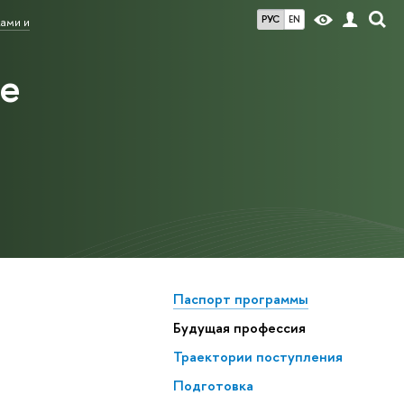
РУС
EN
ами и
ие
Паспорт программы
Будущая профессия
Траектории поступления
Подготовка