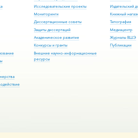
ка
Исследовательские проекты
Издательский 
Мониторинги
Книжный магаз
Диссертационные советы
Типография
Защиты диссертаций
Медиацентр
Академическое развитие
Журналы ВШЭ
Конкурсы и гранты
Публикации
зование
Внешние научно-информационные
ресурсы
ры
Э
нерства
модействие