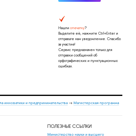
Нашли
опечатку
?
Выделите её, нажмите Ctrl+Enter и
отправьте нам уведомление. Спасибо
за участие!
Сервис предназначен только для
отправки сообщений об
орфографических и пунктуационных
ошибках.
а инноватики и предпринимательства
→
Магистерская программа
ПОЛЕЗНЫЕ ССЫЛКИ
Министерство науки и высшего