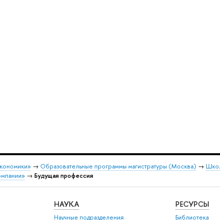
экономики»
→
Образовательные программы магистратуры (Москва)
→
Школ
омпании»
→
Будущая профессия
НАУКА
РЕСУРСЫ
Научные подразделения
Библиотека