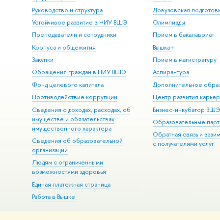
Руководство и структура
Довузовская подготов
Устойчивое развитие в НИУ ВШЭ
Олимпиады
Преподаватели и сотрудники
Прием в бакалавриат
Корпуса и общежития
Вышка+
Закупки
Прием в магистратуру
Обращения граждан в НИУ ВШЭ
Аспирантура
Фонд целевого капитала
Дополнительное обра
Противодействие коррупции
Центр развития карье
Сведения о доходах, расходах, об
Бизнес-инкубатор ВШ
имуществе и обязательствах
Образовательные парт
имущественного характера
Обратная связь и взаи
Сведения об образовательной
с получателями услуг
организации
Людям с ограниченными
возможностями здоровья
Единая платежная страница
Работа в Вышке