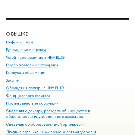
О ВЫШКЕ
ОБ
Цифры и факты
Ли
Руководство и структура
Дов
Устойчивое развитие в НИУ ВШЭ
Ол
Преподаватели и сотрудники
При
Корпуса и общежития
Вы
Закупки
При
Обращения граждан в НИУ ВШЭ
Ас
Фонд целевого капитала
До
Противодействие коррупции
Цен
Сведения о доходах, расходах, об имуществе и
Би
обязательствах имущественного характера
Об
Сведения об образовательной организации
Обр
Людям с ограниченными возможностями здоровья