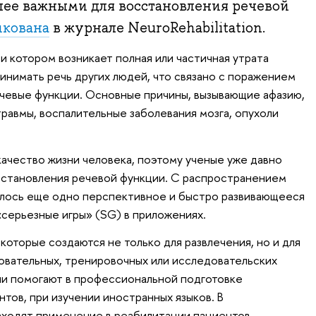
лее важными для восстановления речевой
икована
в журнале NeuroRehabilitation.
и котором возникает полная или частичная утрата
инимать речь других людей, что связано с поражением
речевые функции. Основные причины, вызывающие афазию,
травмы, воспалительные заболевания мозга, опухоли
ачество жизни человека, поэтому ученые уже давно
становления речевой функции. С распространением
илось еще одно перспективное и быстро развивающееся
серьезные игры» (SG) в приложениях.
которые создаются не только для развлечения, но и для
овательных, тренировочных или исследовательских
ни помогают в профессиональной подготовке
тов, при изучении иностранных языков. В
аходят применение в реабилитации пациентов.