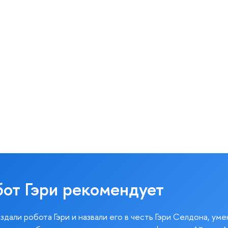
бот Гэри рекомендует
здали робота Гэри и назвали его в честь Гэри Селдона, ум