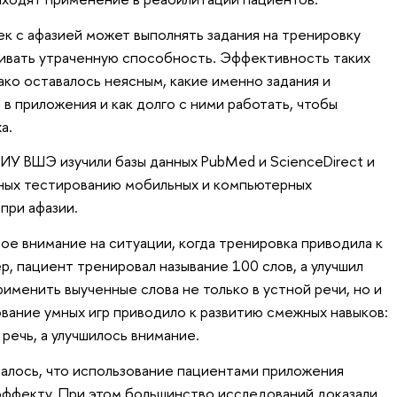
 с афазией может выполнять задания на тренировку
ливать утраченную способность. Эффективность таких
ако оставалось неясным, какие именно задания и
в приложения и как долго с ними работать, чтобы
ха.
НИУ ВШЭ изучили базы данных PubMed и ScienceDirect и
нных тестированию мобильных и компьютерных
при афазии.
е внимание на ситуации, когда тренировка приводила к
, пациент тренировал называние 100 слов, а улучшил
рименить выученные слова не только в устной речи, но и
ование умных игр приводило к развитию смежных навыков:
речь, а улучшилось внимание.
ечалось, что использование пациентами приложения
эффекту. При этом большинство исследований доказали