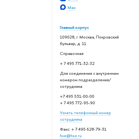
Max
Главный корпус
109028, г. Москва, Покровский
бульвар, д. 11
Справочная:
+ 7 495 771-32-32
Для соединения с внутренним
номером подразделения/
сотрудника:
+7 495 531-00-00
+ 7 495 772-95-90
Узнать телефонный номер
сотрудника
Факс: + 7 495 628-79-31
hse@hse.ru