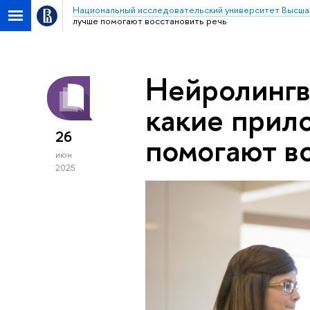
Национальный исследовательский университет Высша
лучше помогают восстановить речь
Нейролингв
какие прил
26
помогают в
июн
2025