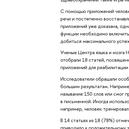
С помощью приложений человек
речи и постепенно восстанав
приложений уже доказана, одн
функции необходимо включить 
добиться максимального успе
Ученые Центра языка и мозга 
отобрали 18 статей, посвяще
приложений для реабилитации 
Исследователи обращали особо
большим результатам. Например
называние 150 слов или смог п
в письменной. Иногда использ
например, человек тренировал 
В 14 статьях из 18 (78%) отм
приводило к положительному 