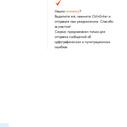
Нашли
опечатку
?
Выделите её, нажмите Ctrl+Enter и
отправьте нам уведомление. Спасибо
за участие!
Сервис предназначен только для
отправки сообщений об
орфографических и пунктуационных
ошибках.