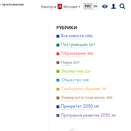
е приложения
Кампус в
Москве
РУС
EN
РУБРИКИ
Все новости
20951
Поступающим
1697
Образование
3806
Наука
6297
Экспертиза
1110
Общество
1498
Свободное общение
793
Университетская жизнь
4383
Приоритет 2030
149
Программа развития 2030
355