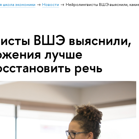
я школа экономики
Новости
Нейролингвисты ВШЭ выяснили, каки
исты ВШЭ выяснили,
ожения лучше
осстановить речь