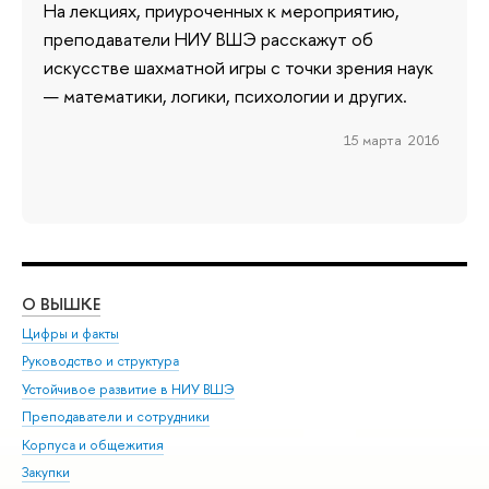
На лекциях, приуроченных к мероприятию,
преподаватели НИУ ВШЭ расскажут об
искусстве шахматной игры с точки зрения наук
— математики, логики, психологии и других.
15 марта 2016
О ВЫШКЕ
ОБ
Цифры и факты
Ли
Руководство и структура
Дов
Устойчивое развитие в НИУ ВШЭ
Ол
Преподаватели и сотрудники
При
Корпуса и общежития
Вы
Закупки
При