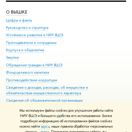
О ВЫШКЕ
ОБ
Цифры и факты
Ли
Руководство и структура
Дов
Устойчивое развитие в НИУ ВШЭ
Ол
Преподаватели и сотрудники
При
Корпуса и общежития
Вы
Закупки
При
Обращения граждан в НИУ ВШЭ
Ас
Фонд целевого капитала
До
Противодействие коррупции
Цен
Сведения о доходах, расходах, об имуществе и
Би
обязательствах имущественного характера
Об
Сведения об образовательной организации
Обр
Людям с ограниченными возможностями здоровья
Мы используем файлы cookies для улучшения работы сайта
Единая платежная страница
НИУ ВШЭ и большего удобства его использования. Более
подробную информацию об использовании файлов cookies
Работа в Вышке
можно найти
здесь
, наши правила обработки персональных
данных –
здесь
. Продолжая пользоваться сайтом, вы