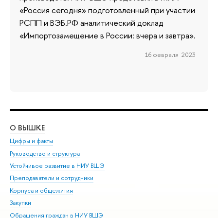
«Россия сегодня» подготовленный при участии
РСПП и ВЭБ.РФ аналитический доклад
«Импортозамещение в России: вчера и завтра».
16 февраля 2023
О ВЫШКЕ
ОБ
Цифры и факты
Ли
Руководство и структура
Дов
Устойчивое развитие в НИУ ВШЭ
Ол
Преподаватели и сотрудники
При
Корпуса и общежития
Вы
Закупки
При
Обращения граждан в НИУ ВШЭ
Ас