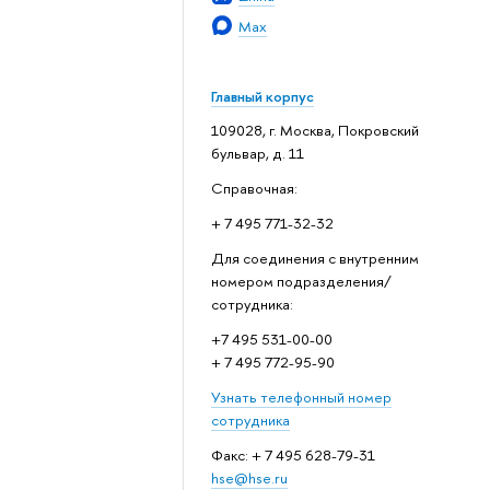
Max
Главный корпус
109028, г. Москва, Покровский
бульвар, д. 11
Справочная:
+ 7 495 771-32-32
Для соединения с внутренним
номером подразделения/
сотрудника:
+7 495 531-00-00
+ 7 495 772-95-90
Узнать телефонный номер
сотрудника
Факс: + 7 495 628-79-31
hse@hse.ru