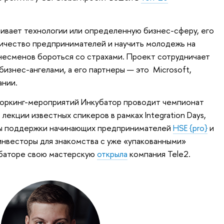
ивает технологии или определенную бизнес-сферу, его
оличество предпринимателей и научить молодежь на
несменов бороться со страхами. Проект сотрудничает
изнес-ангелами, а его партнеры — это Microsoft,
ании.
воркинг-мероприятий Инкубатор проводит чемпионат
, лекции известных спикеров в рамках Integration Days,
мы поддержки начинающих предпринимателей
HSE {pro}
и
инвесторы для знакомства с уже «упакованными»
убаторе свою мастерскую
открыла
компания Теlе2.