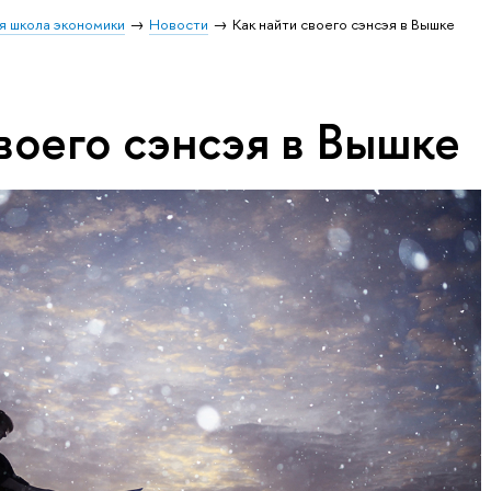
я школа экономики
Новости
Как найти своего сэнсэя в Вышке
воего сэнсэя в Вышке