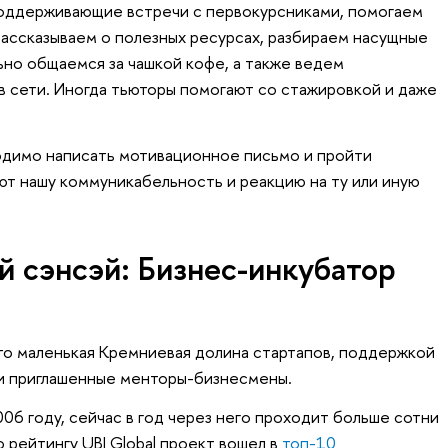
поддерживающие встречи с первокурсниками, помогаем
рассказываем о полезных ресурсах, разбираем насущные
но общаемся за чашкой кофе, а также ведем
в сети. Иногда тьюторы помогают со стажировкой и даже
одимо написать мотивационное письмо и пройти
ют нашу коммуникабельность и реакцию на ту или иную
 сэнсэй: Бизнес-инкубатор
то маленькая Кремниевая долина стартапов, поддержкой
 и приглашенные менторы-бизнесмены.
06 году, сейчас в год через него проходит больше сотни
о рейтингу UBI Global проект вошел в
топ-10