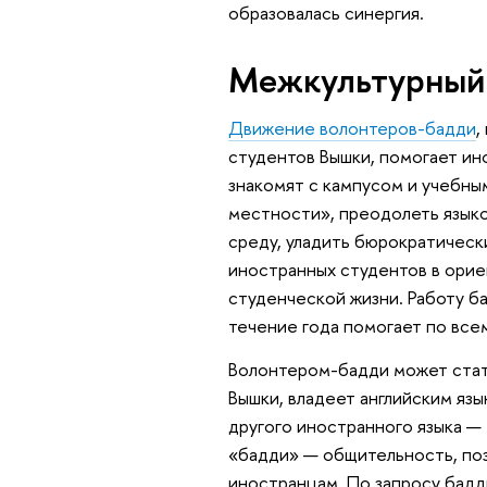
образовалась синергия.
Межкультурный 
Движение волонтеров-бадди
,
студентов Вышки, помогает ин
знакомят с кампусом и учебны
местности», преодолеть языко
среду, уладить бюрократическ
иностранных студентов в орие
студенческой жизни. Работу бад
течение года помогает по все
Волонтером-бадди может стать
Вышки, владеет английским яз
другого иностранного языка —
«бадди» — общительность, поз
иностранцам. По запросу бадд