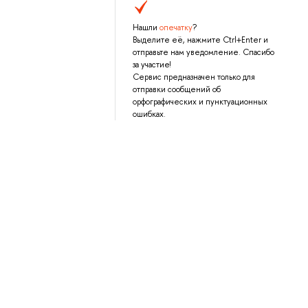
Нашли
опечатку
?
Выделите её, нажмите Ctrl+Enter и
отправьте нам уведомление. Спасибо
за участие!
Сервис предназначен только для
отправки сообщений об
орфографических и пунктуационных
ошибках.