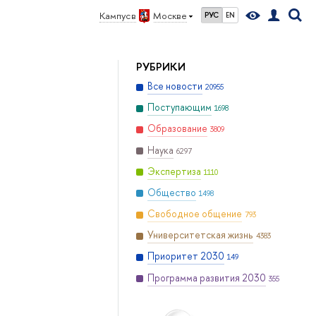
Кампус в
Москве
РУС
EN
РУБРИКИ
Все новости
20955
Поступающим
1698
Образование
3809
Наука
6297
Экспертиза
1110
Общество
1498
Свободное общение
793
Университетская жизнь
4383
Приоритет 2030
149
Программа развития 2030
355