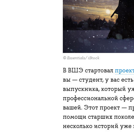
© Essentials/ iStock
В ВШЭ стартовал
проек
вы — студент, у вас ест
выпускника, который у
профессиональной сфере
вашей. Этот проект — 
помощи старших покол
несколько историй уже