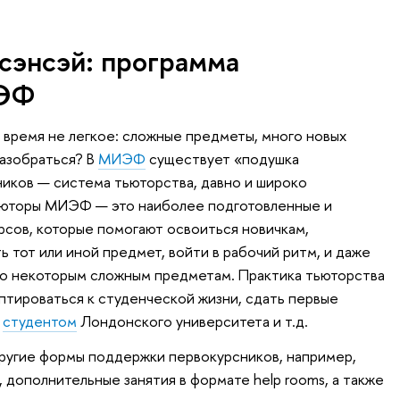
сэнсэй: программа
ИЭФ
 время не легкое: сложные предметы, много новых
разобраться? В
МИЭФ
существует «подушка
иков — система тьюторства, давно и широко
Тьюторы МИЭФ — это наиболее подготовленные и
рсов, которые помогают освоиться новичкам,
ть тот или иной предмет, войти в рабочий ритм, и даже
по некоторым сложным предметам. Практика тьюторства
птироваться к студенческой жизни, сдать первые
м
студентом
Лондонского университета и т.д.
ругие формы поддержки первокурсников, например,
 дополнительные занятия в формате help rooms, а также