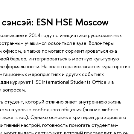
сэнсэй: ESN HSE Moscow
 возникшее в 2014 году по инициативе русскоязычных
остранным учащимся освоиться в вузе. Волонтеры
м офисом, а также помогают сориентироваться «на
вой барьер, интегрироваться в местную культурную
ие формальности. На волонтера возлагается кураторство
нтационных мероприятиях и других событиях
ди курирует HSE International Students Office и в
м вопросам.
 студент, который отлично знает внутреннюю жизнь
ыком на уровне свободного общения (знание любого
 также плюс). Однако основные критерии для хорошего
итивный настрой, готовность помогать студентам-
и могут выдать сертификат, который подтвердит, что он