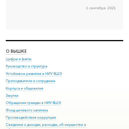
1 сентября 2021
О ВЫШКЕ
ОБ
Цифры и факты
Ли
Руководство и структура
Дов
Устойчивое развитие в НИУ ВШЭ
Ол
Преподаватели и сотрудники
При
Корпуса и общежития
Вы
Закупки
При
Обращения граждан в НИУ ВШЭ
Ас
Фонд целевого капитала
До
Противодействие коррупции
Цен
Сведения о доходах, расходах, об имуществе и
Би