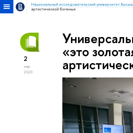
Национальный исследовательский университет Высша
артистической богемы»
Универсаль
«это золота
2
артистичес
мар
2020