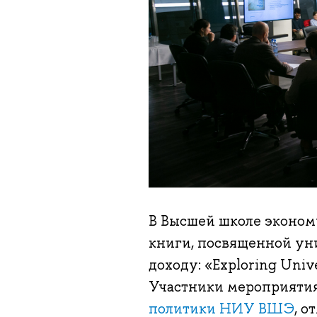
В Высшей школе эконом
книги, посвященной ун
доходу: «Exploring Unive
Участники мероприятия
политики НИУ ВШЭ
, о