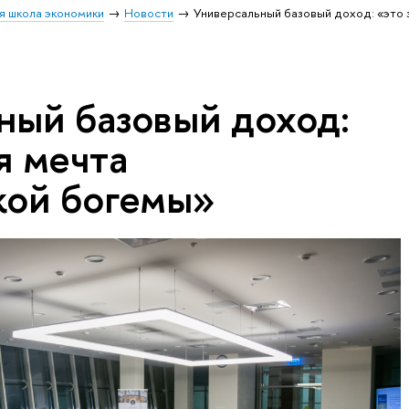
я школа экономики
Новости
Универсальный базовый доход: «это 
ный базовый доход:
я мечта
кой богемы»