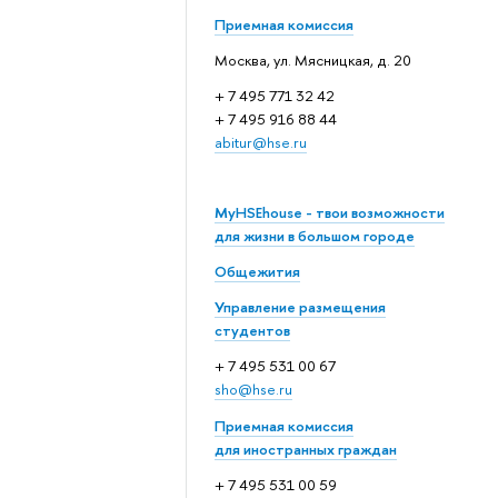
Приемная комиссия
Москва, ул. Мясницкая, д. 20
+ 7 495 771 32 42
+ 7 495 916 88 44
abitur@hse.ru
MyHSEhouse - твои возможности
для жизни в большом городе
Общежития
Управление размещения
студентов
+ 7 495 531 00 67
sho@hse.ru
Приемная комиссия
для иностранных граждан
+ 7 495 531 00 59