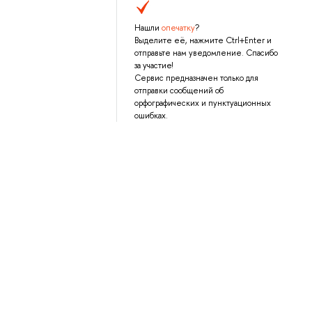
Нашли
опечатку
?
Выделите её, нажмите Ctrl+Enter и
отправьте нам уведомление. Спасибо
за участие!
Сервис предназначен только для
отправки сообщений об
орфографических и пунктуационных
ошибках.