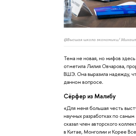
@Высшая школа экономики/ Михаи
Тема не новая, но мифов здесь
отметила Лилия Овчарова, про
ВШЭ. Она выразила надежду, ч
данном вопросе.
Сёрфер из Малибу
«Для меня большая честь высту
научных разработках по самым
сказал член авторского колле
в Китае, Монголии и Корее Вс