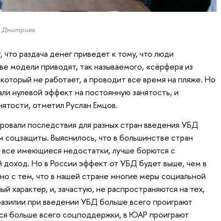
л Дмитриев
 что раздача денег приведет к тому, что люди
ве модели приводят, так называемого, «сёрфера из
который не работает, а проводит все время на пляже. Но
ли нулевой эффект на постоянную занятость, и
ятости, отметил Руслан Емцов.
ровали последствия для разных стран введения УБД
м соцзащиты. Выяснилось, что в большинстве стран
 все имеющиеся недостатки, лучше борются с
 доход. Но в России эффект от УБД будет выше, чем в
ано с тем, что в нашей стране многие меры социальной
й характер, и, зачастую, не распространяются на тех,
разилии при введении УБД больше всего проиграют
ся больше всего соцподдержки, в ЮАР проиграют