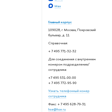
Max
Главный корпус
109028, г. Москва, Покровский
бульвар, д. 11
Справочная:
+ 7 495 771-32-32
Для соединения с внутренним
номером подразделения/
сотрудника:
+7 495 531-00-00
+ 7 495 772-95-90
Узнать телефонный номер
сотрудника
Факс: + 7 495 628-79-31
hse@hse.ru