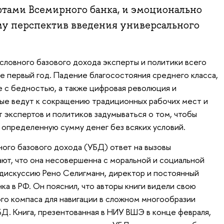
ртами Всемирного банка, и эмоционально
му перспектив введения универсального
словного базового дохода эксперты и политики всего
е первый год. Падение благосостояния среднего класса,
е с бедностью, а также цифровая революция и
ые ведут к сокращению традиционных рабочих мест и
 экспертов и политиков задумываться о том, чтобы
 определенную сумму денег без всяких условий.
ного базового дохода (УБД) ответ на вызовы
ают, что она несовершенна с моральной и социальной
я дискуссию Рено Селигманн, директор и постоянный
а в РФ. Он пояснил, что авторы книги видели свою
ого компаса для навигации в сложном многообразии
БД. Книга, презентованная в НИУ ВШЭ в конце февраля,