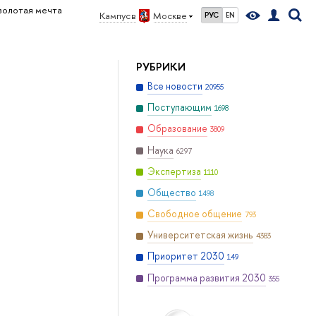
золотая мечта
Кампус в
Москве
РУС
EN
РУБРИКИ
Все новости
20955
Поступающим
1698
Образование
3809
Наука
6297
Экспертиза
1110
Общество
1498
Свободное общение
793
Университетская жизнь
4383
Приоритет 2030
149
Программа развития 2030
355