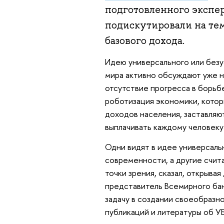
подготовленного экспе
подискутировали на те
базового дохода.
Идею универсального или безу
мира активно обсуждают уже н
отсутствие прогресса в борьб
роботизация экономики, котор
доходов населения, заставляют
выплачивать каждому человеку
Одни видят в идее универсаль
современности, а другие счит
точки зрения, сказал, открыва
представитель Всемирного банк
задачу в создании своеобразн
публикаций и литературы об У