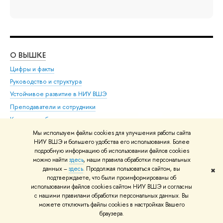
О ВЫШКЕ
ОБ
Цифры и факты
Ли
Руководство и структура
Дов
Устойчивое развитие в НИУ ВШЭ
Ол
Преподаватели и сотрудники
При
Корпуса и общежития
Вы
Закупки
При
Мы используем файлы cookies для улучшения работы сайта
НИУ ВШЭ и большего удобства его использования. Более
Обращения граждан в НИУ ВШЭ
Ас
подробную информацию об использовании файлов cookies
Фонд целевого капитала
До
можно найти
здесь
, наши правила обработки персональных
данных –
здесь
. Продолжая пользоваться сайтом, вы
Противодействие коррупции
Цен
✖
подтверждаете, что были проинформированы об
Сведения о доходах, расходах, об имуществе и
Би
использовании файлов cookies сайтом НИУ ВШЭ и согласны
обязательствах имущественного характера
Об
с нашими правилами обработки персональных данных. Вы
Сведения об образовательной организации
можете отключить файлы cookies в настройках Вашего
Обр
браузера.
Людям с ограниченными возможностями здоровья