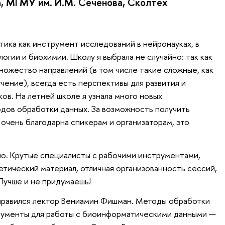
, МГМУ им. И.М. Сеченова, Сколтех
ка как инструмент исследований в нейронауках, в
огии и биохимии. Школу я выбрала не случайно: так как
ожество направлений (в том числе такие сложные, как
чение), всегда есть перспективы для развития и
ков. На летней школе я узнала много новых
дов обработки данных. За возможность получить
очень благодарна спикерам и организаторам, это
о. Крутые специалисты с рабочими инструментами,
тический материал, отличная организованность сессий,
Лучше и не придумаешь!
онравился лектор Вениамин Фишман. Методы обработки
трументы для работы с биоинформатическими данными —