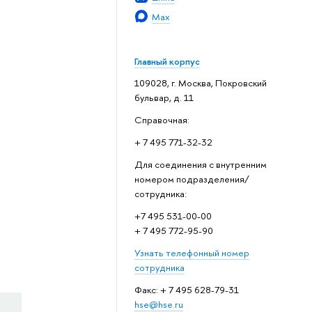
Max
Главный корпус
109028, г. Москва, Покровский
бульвар, д. 11
Справочная:
+ 7 495 771-32-32
Для соединения с внутренним
номером подразделения/
сотрудника:
+7 495 531-00-00
+ 7 495 772-95-90
Узнать телефонный номер
сотрудника
Факс: + 7 495 628-79-31
hse@hse.ru