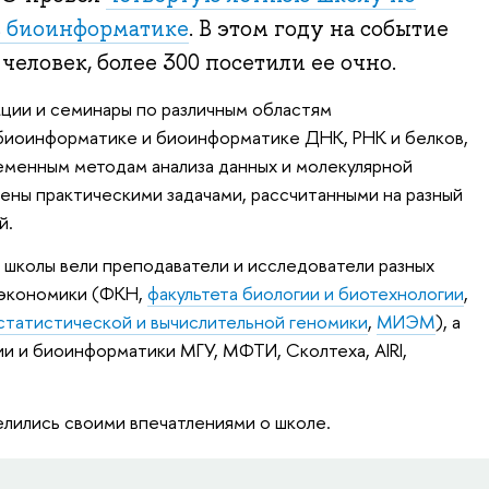
 биоинформатике
. В этом году на событие
человек, более 300 посетили ее очно.
кции и семинары по различным областям
биоинформатике и биоинформатике ДНК, РНК и белков,
еменным методам анализа данных и молекулярной
ены практическими задачами, рассчитанными на разный
й.
ы школы вели преподаватели и исследователи разных
 экономики (ФКН,
факультета биологии и биотехнологии
,
татистической и вычислительной геномики
,
МИЭМ
), а
и и биоинформатики МГУ, МФТИ, Сколтеха, AIRI,
елились своими впечатлениями о школе.