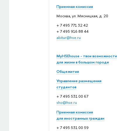
Приемная комиссия
Москва, ул. Мясницкая, д. 20
+ 7 495 771 32 42
+ 7 495 916 88 44
abitur@hse.ru
MyHSEhouse - твои возможности
для жизни в большом городе
Общежития
Управление размещения
студентов
+ 7 495 531 00 67
sho@hse.ru
Приемная комиссия
для иностранных граждан
+ 7 495 531 00 59