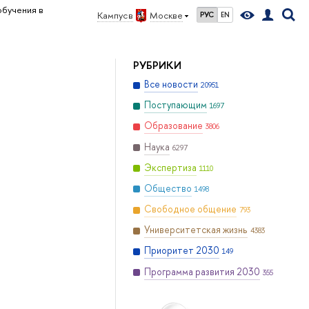
обучения в
Кампус в
Москве
РУС
EN
РУБРИКИ
Все новости
20951
Поступающим
1697
Образование
3806
Наука
6297
Экспертиза
1110
Общество
1498
Свободное общение
793
Университетская жизнь
4383
Приоритет 2030
149
Программа развития 2030
355