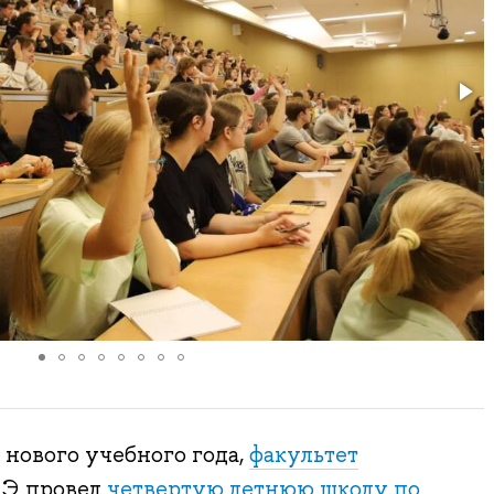
 нового учебного года,
факультет
Э провел
четвертую летнюю школу по