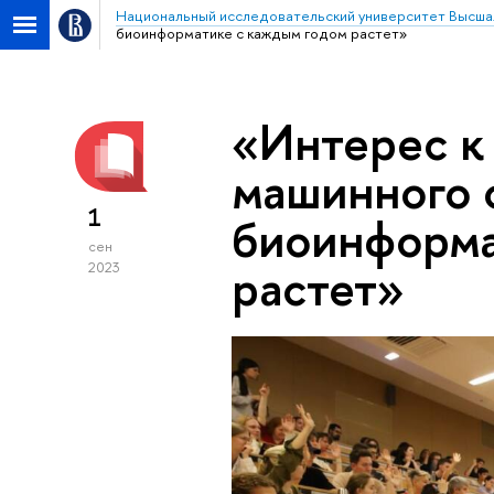
Национальный исследовательский университет Высша
биоинформатике с каждым годом растет»
«Интерес к
машинного 
1
биоинформа
сен
растет»
2023