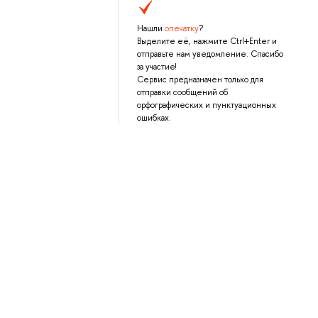
Нашли
опечатку
?
Выделите её, нажмите Ctrl+Enter и
отправьте нам уведомление. Спасибо
за участие!
Сервис предназначен только для
отправки сообщений об
орфографических и пунктуационных
ошибках.