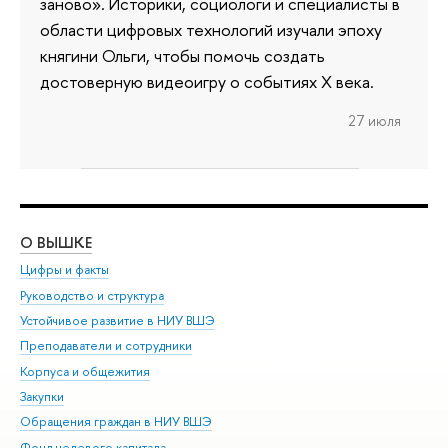
заново». Историки, социологи и специалисты в
области цифровых технологий изучали эпоху
княгини Ольги, чтобы помочь создать
достоверную видеоигру о событиях X века.
27 июля
О ВЫШКЕ
ОБ
Цифры и факты
Ли
Руководство и структура
Дов
Устойчивое развитие в НИУ ВШЭ
Ол
Преподаватели и сотрудники
При
Корпуса и общежития
Вы
Закупки
При
Обращения граждан в НИУ ВШЭ
Ас
Фонд целевого капитала
До