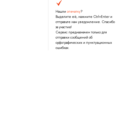
Нашли
опечатку
?
Выделите её, нажмите Ctrl+Enter и
отправьте нам уведомление. Спасибо
за участие!
Сервис предназначен только для
отправки сообщений об
орфографических и пунктуационных
ошибках.