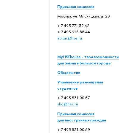
Приемная комиссия
Москва, ул. Мясницкая, д. 20
+ 7 495 771 32 42
+ 7 495 916 88 44
abitur@hse.ru
MyHSEhouse - твои возможности
для жизни в большом городе
Общежития
Управление размещения
студентов
+ 7 495 531 00 67
sho@hse.ru
Приемная комиссия
для иностранных граждан
+ 7 495 531 00 59