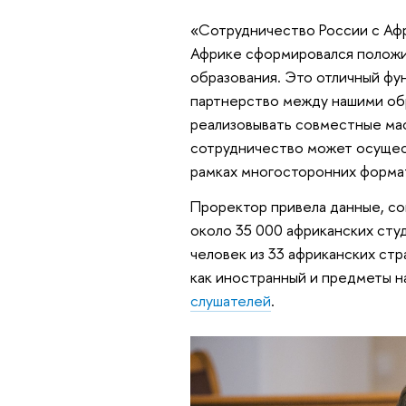
«Сотрудничество России с Афр
Африке сформировался положит
образования. Это отличный фу
партнерство между нашими об
реализовывать совместные мас
сотрудничество может осущест
рамках многосторонних формат
Проректор привела данные, со
около 35 000 африканских сту
человек из 33 африканских стра
как иностранный и предметы н
слушателей
.