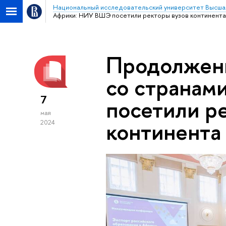
Национальный исследовательский университет Высша
Африки: НИУ ВШЭ посетили ректоры вузов континента
Продолжени
со странам
7
посетили р
мая
континента
2024