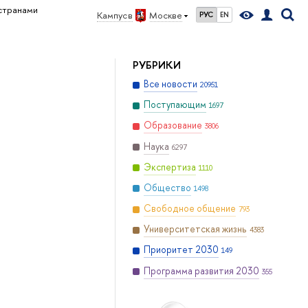
странами
Кампус в
Москве
РУС
EN
РУБРИКИ
Все новости
20951
Поступающим
1697
Образование
3806
Наука
6297
Экспертиза
1110
Общество
1498
Свободное общение
793
Университетская жизнь
4383
Приоритет 2030
149
Программа развития 2030
355