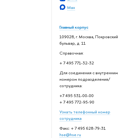
Max
Главный корпус
109028, г. Москва, Покровский
бульвар, д. 11
Справочная:
+ 7 495 771-32-32
Для соединения с внутренним
номером подразделения/
сотрудника:
+7 495 531-00-00
+ 7 495 772-95-90
Узнать телефонный номер
сотрудника
Факс: + 7 495 628-79-31
hse@hse.ru