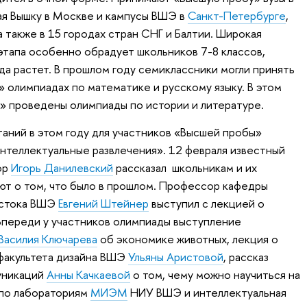
ая Вышку в Москве и кампусы ВШЭ в
Санкт-Петербурге
,
 а также в 15 городах стран СНГ и Балтии. Широкая
этапа особенно обрадует школьников 7-8 классов,
да растет. В прошлом году семиклассники могли принять
 олимпиадах по математике и русскому языку. В этом
» проведены олимпиады по истории и литературе.
аний в этом году для участников «Высшей пробы»
интеллектуальные развлечения». 12 февраля известный
ор
Игорь Данилевский
рассказал школьникам и их
ают о том, что было в прошлом. Профессор кафедры
остока ВШЭ
Евгений Штейнер
выступил с лекцией о
 Впереди у участников олимпиады выступление
Василия Ключарева
об экономике животных, лекция о
факультета дизайна ВШЭ
Ульяны Аристовой
, рассказ
уникаций
Анны Качкаевой
о том, чему можно научиться на
я по лабораториям
МИЭМ
НИУ ВШЭ и интеллектуальная