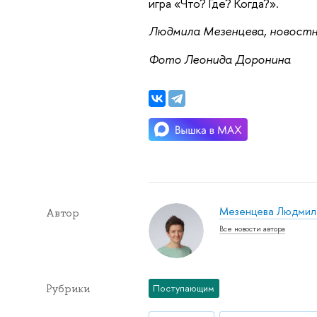
игра «Что? Где? Когда?».
Людмила Мезенцева, новост
Фото Леонида Доронина
Мезенцева Людмил
Автор
Все новости автора
Рубрики
Поступающим