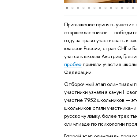
Приглашение принять участие 
старшеклассников — победител
году за право участвовать в з
классов России, стран СНГ и Б
учатся в школах Австрии, Грец
пробе»
приняли участие школь
Федерации.
Отборочный этап олимпиады пр
участники узнали в канун Ново
участие 7952 школьников — эт
школьников стали участниками
русскому языку, более трех ты
олимпиаде по психологии проя
Второй этап олимпиады провод