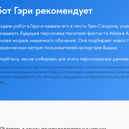
бот Гэри рекомендует
здали робота Гэри и назвали его в честь Гэри Селдона, ум
казывать будущее персонажа писателя-фантаста Айзека А
снове модель машинного обучения. Она подбирает новост
веденческих метрик пользователей на портале Вышки.
лнуйтесь: мы не собираем для этого персональные данные
рмационном ресурсе применяются рекомендательные технологии (информационн
вления информации на основе сбора, систематизации и анализа сведений, относя
ениям пользователей сети «Интернет», находящихся на территории Российской 
нее…
Э теперь в админ-панели редактора и с новыми