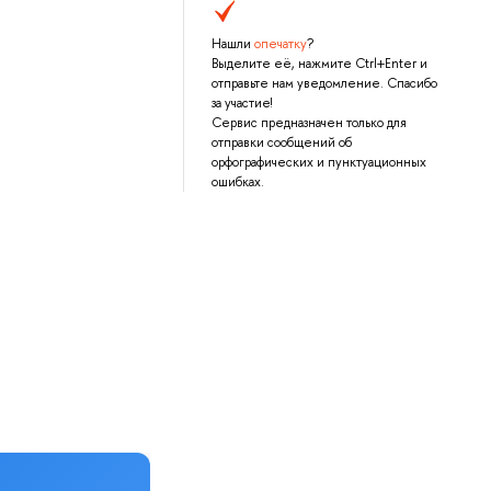
Нашли
опечатку
?
Выделите её, нажмите Ctrl+Enter и
отправьте нам уведомление. Спасибо
за участие!
Сервис предназначен только для
отправки сообщений об
орфографических и пунктуационных
ошибках.