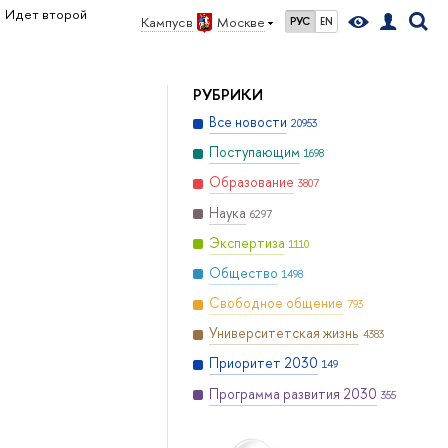
Идет второй
Кампус в
Москве
РУС
EN
РУБРИКИ
Все новости
20953
Поступающим
1698
Образование
3807
Наука
6297
Экспертиза
1110
Общество
1498
Свободное общение
793
Университетская жизнь
4383
Приоритет 2030
149
Программа развития 2030
355