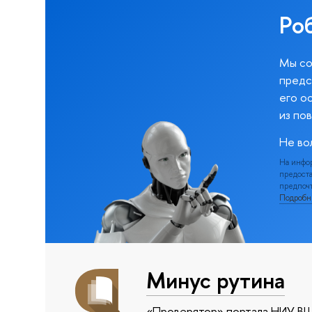
Ро
Мы со
предс
его о
из по
Не во
На инфо
предоста
предпочт
Подроб
Минус рутина
«Проверятор» портала НИУ ВШ