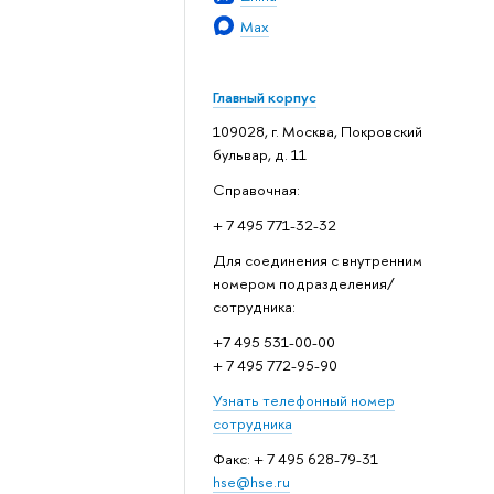
Max
Главный корпус
109028, г. Москва, Покровский
бульвар, д. 11
Справочная:
+ 7 495 771-32-32
Для соединения с внутренним
номером подразделения/
сотрудника:
+7 495 531-00-00
+ 7 495 772-95-90
Узнать телефонный номер
сотрудника
Факс: + 7 495 628-79-31
hse@hse.ru