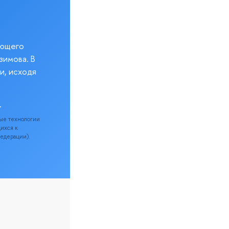
еющего
зимова. В
и, исходя
.
ые технологии
щихся к
Федерации).