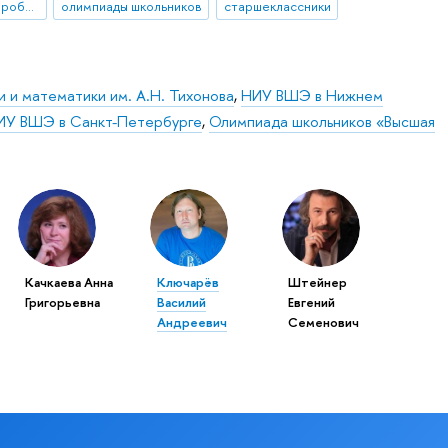
олимпиада «Высшая проба»
олимпиады школьников
старшеклассники
 и математики им. А.Н. Тихонова
,
НИУ ВШЭ в Нижнем
ИУ ВШЭ в Санкт-Петербурге
,
Олимпиада школьников «Высшая
Качкаева Анна
Ключарёв
Штейнер
Григорьевна
Василий
Евгений
Андреевич
Семенович