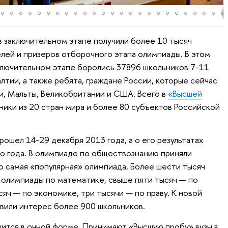
в заключительном этапе получили более 10 тысяч
ей и призеров отборочного этапа олимпиады. В этом
аключительном этапе боролись 37896 школьников 7-11
алтии, а также ребята, граждане России, которые сейчас
ии, Мальты, Великобритании и США. Всего в
«Высшей
ники из 20 стран мира и более 80 субъектов Российской
ошел 14-29 декабря 2013 года, а о его результатах
го года. В олимпиаде по обществознанию приняли
о самая «популярная» олимпиада. Более шести тысяч
 олимпиады по математике, свыше пяти тысяч — по
сяч — по экономике, три тысячи — по праву. К новой
вили интерес более 900 школьников.
ится в очной форме. Принимают «Высшую пробу» вузы в