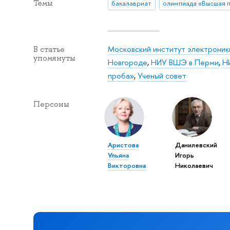
Темы
бакалавриат
Московский институт электроники
В статье
упомянуты
Новгороде
,
НИУ ВШЭ в Перми
,
Н
проба»
,
Ученый совет
Персоны
Аристова
Данилевский
Ульяна
Игорь
Викторовна
Николаевич