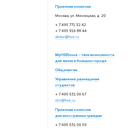
Приемная комиссия
Москва, ул. Мясницкая, д. 20
+ 7 495 771 32 42
+ 7 495 916 88 44
abitur@hse.ru
MyHSEhouse - твои возможности
для жизни в большом городе
Общежития
Управление размещения
студентов
+ 7 495 531 00 67
sho@hse.ru
Приемная комиссия
для иностранных граждан
+ 7 495 531 00 59