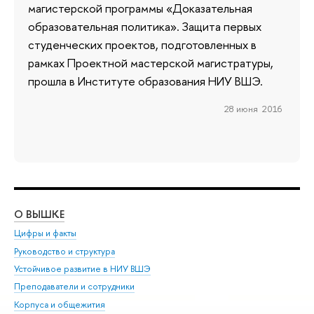
магистерской программы «Доказательная
образовательная политика». Защита первых
студенческих проектов, подготовленных в
рамках Проектной мастерской магистратуры,
прошла в Институте образования НИУ ВШЭ.
28 июня 2016
О ВЫШКЕ
ОБ
Цифры и факты
Ли
Руководство и структура
Дов
Устойчивое развитие в НИУ ВШЭ
Ол
Преподаватели и сотрудники
При
Корпуса и общежития
Вы