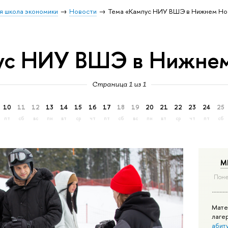
я школа экономики
Новости
Тема «Кампус НИУ ВШЭ в Нижнем Но
ус НИУ ВШЭ в Нижне
Страница 1 из 1
10
11
12
13
14
15
16
17
18
19
20
21
22
23
24
25
пт
сб
вс
пн
вт
ср
чт
пт
сб
вс
пн
вт
ср
чт
пт
сб
М
Поне
Мате
лаге
абит