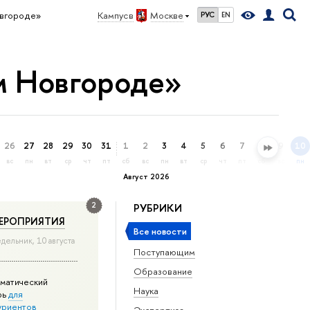
вгороде»
Кампус в
Москве
РУС
EN
м Новгороде»
26
27
28
29
30
31
1
2
3
4
5
6
7
8
9
10
вс
пн
вт
ср
чт
пт
сб
вс
пн
вт
ср
чт
пт
сб
вс
пн
Август 2026
2
РУБРИКИ
ЕРОПРИЯТИЯ
Все новости
дельник, 10 августа
Поступающим
Образование
матический
Наука
рь
для
уриентов
Экспертиза