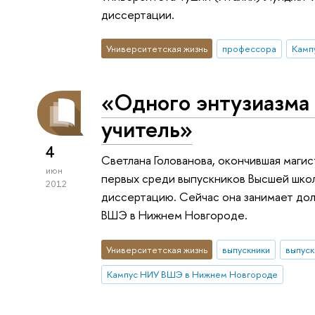
диссертации.
Университетская жизнь
профессора
Камп
«Одного энтузиазма
учитель»
4
Светлана Голованова, окончившая маги
июн
первых среди выпускников Высшей шко
2012
диссертацию. Сейчас она занимает дол
ВШЭ в Нижнем Новгороде.
Университетская жизнь
выпускники
выпус
Кампус НИУ ВШЭ в Нижнем Новгороде