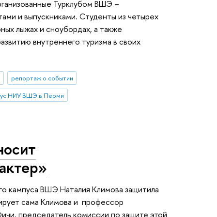
организованные Турклубом ВШЭ –
ами и выпускниками. Студенты из четырех
рных лыжах и сноубордах, а также
развитию внутреннего туризма в своих
ы
репортаж о событии
ус НИУ ВШЭ в Перми
носит
актер»
о кампуса ВШЭ Наталия Климова защитила
ирует сама Климова и профессор
ичи, председатель комиссии по защите этой