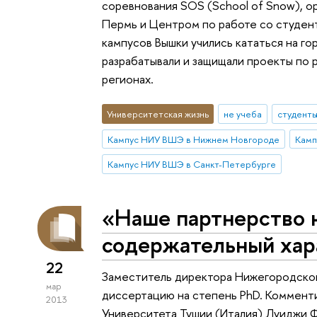
соревнования SOS (School of Snow), 
Пермь и Центром по работе со студент
кампусов Вышки учились кататься на го
разрабатывали и защищали проекты по 
регионах.
Университетская жизнь
не учеба
студент
Кампус НИУ ВШЭ в Нижнем Новгороде
Камп
Кампус НИУ ВШЭ в Санкт-Петербурге
«Наше партнерство 
содержательный хар
22
Заместитель директора Нижегородског
мар
диссертацию на степень PhD. Коммент
2013
Университета Тушии (Италия) Луиджи Ф