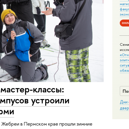
маги
факу
экон
онл
Семи
иссл
«Отн
элит
ситуа
обяз
 мастер-классы:
По
ампусов устроили
Дни 
ерми
двер
е Жебреи в Пермском крае прошли зимние