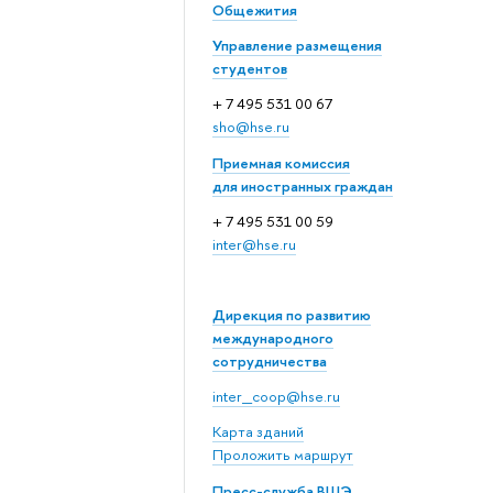
Общежития
Управление размещения
студентов
+ 7 495 531 00 67
sho@hse.ru
Приемная комиссия
для иностранных граждан
+ 7 495 531 00 59
inter@hse.ru
Дирекция по развитию
международного
сотрудничества
inter_coop@hse.ru
Карта зданий
Проложить маршрут
Пресс-служба ВШЭ