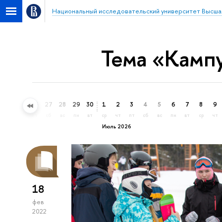
Национальный исследовательский университет Высша
Тема «Камп
24
25
26
27
28
29
30
1
2
3
4
5
6
7
8
9
ср
чт
пт
сб
вс
пн
вт
ср
чт
пт
сб
вс
пн
вт
ср
чт
Июль 2026
18
фев
2022