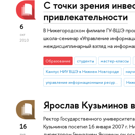
С точки зрения инв
привлекательности
6
В Нижегородском филиале ГУ-ВШЭ про
окт
школа-семинар «Управление информаци
2010
междисциплинарный взгляд на информа
Образование
студенты
мастер-классы
Кампус НИУ ВШЭ в Нижнем Новгороде
науч
управление информационными ресурсами
Ниж
Ярослав Кузьминов 
Ректор Государственного университета
16
Кузьминов посетил 16 января 2007 г. 
директором Геннадием Якшиным он осмо
янв