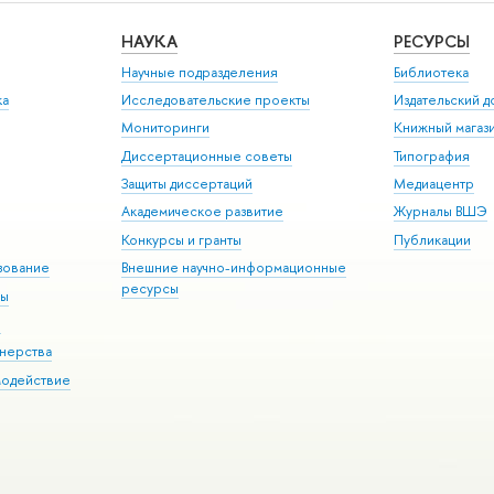
НАУКА
РЕСУРСЫ
Научные подразделения
Библиотека
ка
Исследовательские проекты
Издательский 
Мониторинги
Книжный магаз
Диссертационные советы
Типография
Защиты диссертаций
Медиацентр
Академическое развитие
Журналы ВШЭ
Конкурсы и гранты
Публикации
зование
Внешние научно-информационные
ресурсы
ры
Э
нерства
модействие