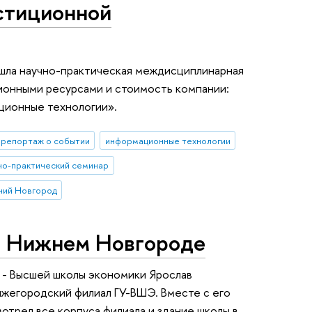
естиционной
шла научно-практическая междисциплинарная
онными ресурсами и стоимость компании:
ционные технологии».
репортаж о событии
информационные технологии
но-практический семинар
ний Новгород
в Нижнем Новгороде
 - Высшей школы экономики Ярослав
Нижегородский филиал ГУ-ВШЭ. Вместе с его
трел все корпуса филиала и здание школы в