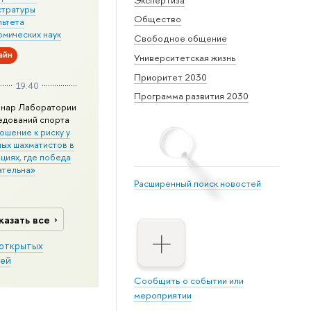
стратуры
Общество
льтета
омических наук
Свободное общение
айн
Университетская жизнь
Приоритет 2030
19:40
Программа развития 2030
нар Лаборатории
едований спорта
ошение к риску у
ных шахматистов в
циях, где победа
ательна»
Расширенный поиск новостей
казать все
открытых
ей
Сообщить о событии или
мероприятии