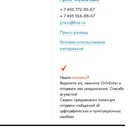
+ 7 495 772-95-67
+ 7 495 916-88-67
press@hse.ru
Пресс-релизы
Условия использования
материалов
Нашли
опечатку
?
Выделите её, нажмите Ctrl+Enter и
отправьте нам уведомление. Спасибо
за участие!
Сервис предназначен только для
отправки сообщений об
орфографических и пунктуационных
ошибках.