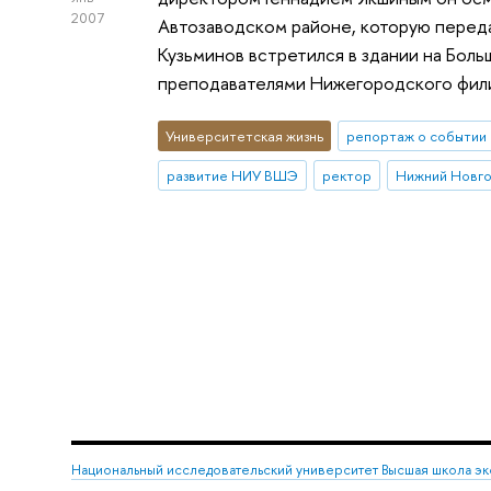
2007
Автозаводском районе, которую переда
Кузьминов встретился в здании на Бол
преподавателями Нижегородского фили
Университетская жизнь
репортаж о событии
развитие НИУ ВШЭ
ректор
Нижний Новг
Национальный исследовательский университет Высшая школа э