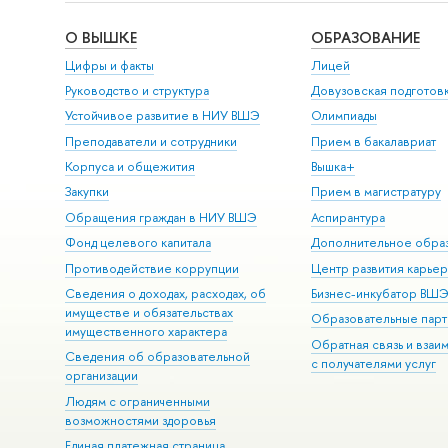
О ВЫШКЕ
ОБРАЗОВАНИЕ
Цифры и факты
Лицей
Руководство и структура
Довузовская подготов
Устойчивое развитие в НИУ ВШЭ
Олимпиады
Преподаватели и сотрудники
Прием в бакалавриат
Корпуса и общежития
Вышка+
Закупки
Прием в магистратуру
Обращения граждан в НИУ ВШЭ
Аспирантура
Фонд целевого капитала
Дополнительное обра
Противодействие коррупции
Центр развития карье
Сведения о доходах, расходах, об
Бизнес-инкубатор ВШ
имуществе и обязательствах
Образовательные парт
имущественного характера
Обратная связь и взаи
Сведения об образовательной
с получателями услуг
организации
Людям с ограниченными
возможностями здоровья
Единая платежная страница