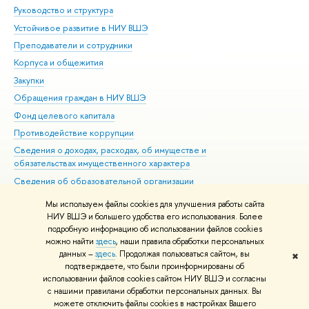
Руководство и структура
Дов
Устойчивое развитие в НИУ ВШЭ
Ол
Преподаватели и сотрудники
При
Корпуса и общежития
Вы
Закупки
При
Обращения граждан в НИУ ВШЭ
Ас
Фонд целевого капитала
До
Противодействие коррупции
Цен
Сведения о доходах, расходах, об имуществе и
Би
обязательствах имущественного характера
Об
Сведения об образовательной организации
Обр
Людям с ограниченными возможностями здоровья
Мы используем файлы cookies для улучшения работы сайта
Единая платежная страница
НИУ ВШЭ и большего удобства его использования. Более
подробную информацию об использовании файлов cookies
Работа в Вышке
можно найти
здесь
, наши правила обработки персональных
данных –
здесь
. Продолжая пользоваться сайтом, вы
✖
Редактору
подтверждаете, что были проинформированы об
© НИУ ВШЭ 1993–2026
Адреса и контакты
Условия использования
использовании файлов cookies сайтом НИУ ВШЭ и согласны
с нашими правилами обработки персональных данных. Вы
материалов
Политика конфиденциальности
Карта сайта
можете отключить файлы cookies в настройках Вашего
Шрифты HSE Sans и HSE Slab разработаны в
Школе дизайна НИУ ВШЭ