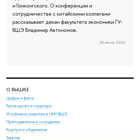
и Гонконгского. О конференции и
сотрудничестве с китайскими коллегами
рассказывает декан факультета экономики ГУ-
ВШЭ Владимир Автономов.
16 июня 2010
О ВЫШКЕ
ОБ
Цифры и факты
Ли
Руководство и структура
Дов
Устойчивое развитие в НИУ ВШЭ
Ол
Преподаватели и сотрудники
При
Корпуса и общежития
Вы
Закупки
При