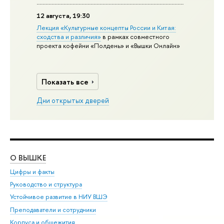
12 августа, 19:30
Лекция «Культурные концепты России и Китая:
сходства и различия»
в рамках совместного
проекта кофейни «Полдень» и «Вышки Онлайн»
Показать все
Дни открытых дверей
О ВЫШКЕ
ОБ
Цифры и факты
Ли
Руководство и структура
Дов
Устойчивое развитие в НИУ ВШЭ
Ол
Преподаватели и сотрудники
При
Корпуса и общежития
Вы