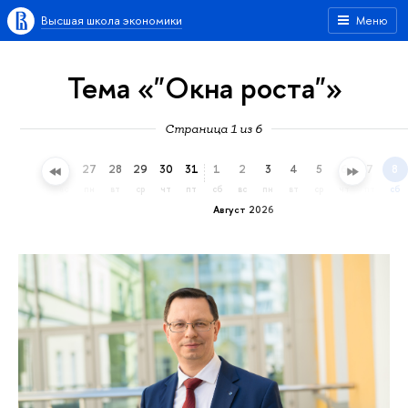
Высшая школа экономики
Меню
Тема «"Окна роста"»
Страница 1 из 6
24
25
26
27
28
29
30
31
1
2
3
4
5
6
7
8
пт
сб
вс
пн
вт
ср
чт
пт
сб
вс
пн
вт
ср
чт
пт
сб
Август 2026