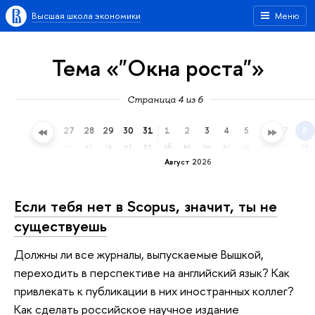
Высшая школа экономики
Меню
Тема «"Окна роста"»
Страница 4 из 6
24
25
26
27
28
29
30
31
1
2
3
4
5
6
7
8
пт
сб
вс
пн
вт
ср
чт
пт
сб
вс
пн
вт
ср
чт
пт
сб
Август 2026
Если тебя нет в Scopus, значит, ты не
существуешь
Должны ли все журналы, выпускаемые Вышкой,
переходить в перспективе на английский язык? Как
привлекать к публикации в них иностранных коллег?
Как сделать российское научное издание