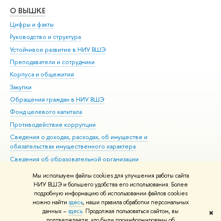
О ВЫШКЕ
ОБ
Цифры и факты
Ли
Руководство и структура
Дов
Устойчивое развитие в НИУ ВШЭ
Ол
Преподаватели и сотрудники
При
Корпуса и общежития
Вы
Закупки
При
Обращения граждан в НИУ ВШЭ
Ас
Фонд целевого капитала
До
Противодействие коррупции
Цен
Сведения о доходах, расходах, об имуществе и
Би
обязательствах имущественного характера
Об
Сведения об образовательной организации
Обр
Людям с ограниченными возможностями здоровья
Мы используем файлы cookies для улучшения работы сайта
Единая платежная страница
НИУ ВШЭ и большего удобства его использования. Более
подробную информацию об использовании файлов cookies
Работа в Вышке
можно найти
здесь
, наши правила обработки персональных
данных –
здесь
. Продолжая пользоваться сайтом, вы
✖
Редактору
подтверждаете, что были проинформированы об