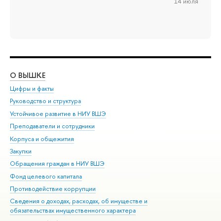
14 июля
О ВЫШКЕ
ОБ
Цифры и факты
Ли
Руководство и структура
Дов
Устойчивое развитие в НИУ ВШЭ
Ол
Преподаватели и сотрудники
При
Корпуса и общежития
Вы
Закупки
При
Обращения граждан в НИУ ВШЭ
Ас
Фонд целевого капитала
До
Противодействие коррупции
Цен
Сведения о доходах, расходах, об имуществе и
Би
обязательствах имущественного характера
Об