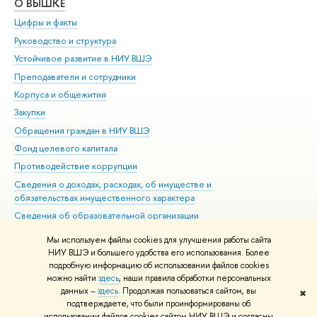
О ВЫШКЕ
ОБ
Цифры и факты
Ли
Руководство и структура
Дов
Устойчивое развитие в НИУ ВШЭ
Ол
Преподаватели и сотрудники
При
Корпуса и общежития
Вы
Закупки
При
Обращения граждан в НИУ ВШЭ
Ас
Фонд целевого капитала
До
Противодействие коррупции
Цен
Сведения о доходах, расходах, об имуществе и
Би
обязательствах имущественного характера
Об
Сведения об образовательной организации
Обр
Людям с ограниченными возможностями здоровья
Мы используем файлы cookies для улучшения работы сайта
Единая платежная страница
НИУ ВШЭ и большего удобства его использования. Более
подробную информацию об использовании файлов cookies
Работа в Вышке
можно найти
здесь
, наши правила обработки персональных
данных –
здесь
. Продолжая пользоваться сайтом, вы
✖
Редактору
подтверждаете, что были проинформированы об
© НИУ ВШЭ 1993–2026
Адреса и контакты
Условия использования
использовании файлов cookies сайтом НИУ ВШЭ и согласны