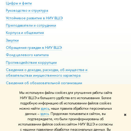
Цифры и факты
Ли
Руководство и структура
Дов
Устойчивое развитие в НИУ ВШЭ
Ол
Преподаватели и сотрудники
При
Корпуса и общежития
Вы
Закупки
При
Обращения граждан в НИУ ВШЭ
Ас
Фонд целевого капитала
До
Противодействие коррупции
Цен
Сведения о доходах, расходах, об имуществе и
Би
обязательствах имущественного характера
Об
Сведения об образовательной организации
Обр
Людям с ограниченными возможностями здоровья
Мы используем файлы cookies для улучшения работы сайта
Единая платежная страница
НИУ ВШЭ и большего удобства его использования. Более
подробную информацию об использовании файлов cookies
Работа в Вышке
можно найти
здесь
, наши правила обработки персональных
данных –
здесь
. Продолжая пользоваться сайтом, вы
✖
Редактору
подтверждаете, что были проинформированы об
© НИУ ВШЭ 1993–2026
Адреса и контакты
Условия использования
использовании файлов cookies сайтом НИУ ВШЭ и согласны
с нашими правилами обработки персональных данных. Вы
материалов
Политика конфиденциальности
Карта сайта