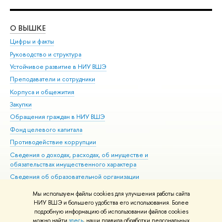
О ВЫШКЕ
ОБ
Цифры и факты
Ли
Руководство и структура
Дов
Устойчивое развитие в НИУ ВШЭ
Ол
Преподаватели и сотрудники
При
Корпуса и общежития
Вы
Закупки
При
Обращения граждан в НИУ ВШЭ
Ас
Фонд целевого капитала
До
Противодействие коррупции
Цен
Сведения о доходах, расходах, об имуществе и
Би
обязательствах имущественного характера
Об
Сведения об образовательной организации
Обр
Людям с ограниченными возможностями здоровья
Мы используем файлы cookies для улучшения работы сайта
Единая платежная страница
НИУ ВШЭ и большего удобства его использования. Более
подробную информацию об использовании файлов cookies
Работа в Вышке
можно найти
здесь
, наши правила обработки персональных