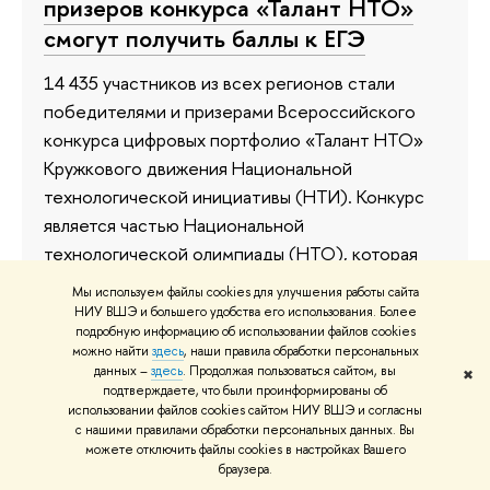
призеров конкурса «Талант НТО»
смогут получить баллы к ЕГЭ
14 435 участников из всех регионов стали
победителями и призерами Всероссийского
конкурса цифровых портфолио «Талант НТО»
Кружкового движения Национальной
технологической инициативы (НТИ). Конкурс
является частью Национальной
технологической олимпиады (НТО), которая
проводится при координации Министерства
Мы используем файлы cookies для улучшения работы сайта
науки и высшего образования РФ совместно с
НИУ ВШЭ и большего удобства его использования. Более
подробную информацию об использовании файлов cookies
Президентской платформой «Россия — страна
можно найти
здесь
, наши правила обработки персональных
возможностей» в рамках национального
данных –
здесь
. Продолжая пользоваться сайтом, вы
✖
подтверждаете, что были проинформированы об
проекта «Молодежь и дети». Проектный офис
использовании файлов cookies сайтом НИУ ВШЭ и согласны
олимпиады действует на базе НИУ ВШЭ.
с нашими правилами обработки персональных данных. Вы
можете отключить файлы cookies в настройках Вашего
13 мая
браузера.