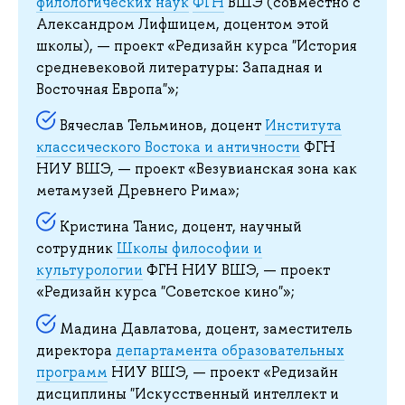
филологических наук
ФГН
ВШЭ (совместно с
Александром Лифшицем, доцентом этой
школы), — проект «Редизайн курса "История
средневековой литературы: Западная и
Восточная Европа"»;
Вячеслав Тельминов, доцент
Института
классического Востока и античности
ФГН
НИУ ВШЭ, — проект «Везувианская зона как
метамузей Древнего Рима»;
Кристина Танис, доцент, научный
сотрудник
Школы философии и
культурологии
ФГН НИУ ВШЭ, — проект
«Редизайн курса "Советское кино"»;
Мадина Давлатова, доцент, заместитель
директора
департамента образовательных
программ
НИУ ВШЭ, — проект «Редизайн
дисциплины "Искусственный интеллект и