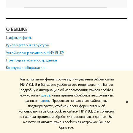
О ВЫШКЕ
ОБ
Цифры и факты
Ли
Руководство и структура
Дов
Устойчивое развитие в НИУ ВШЭ
Ол
Преподаватели и сотрудники
При
Корпуса и общежития
Вы
Закупки
При
Мы используем файлы cookies для улучшения работы сайта
Обращения граждан в НИУ ВШЭ
Ас
НИУ ВШЭ и большего удобства его использования. Более
подробную информацию об использовании файлов cookies
Фонд целевого капитала
До
можно найти
здесь
, наши правила обработки персональных
Противодействие коррупции
Цен
данных –
здесь
. Продолжая пользоваться сайтом, вы
✖
Сведения о доходах, расходах, об имуществе и
Би
подтверждаете, что были проинформированы об
обязательствах имущественного характера
использовании файлов cookies сайтом НИУ ВШЭ и согласны
Об
с нашими правилами обработки персональных данных. Вы
Сведения об образовательной организации
Обр
можете отключить файлы cookies в настройках Вашего
Людям с ограниченными возможностями здоровья
браузера.