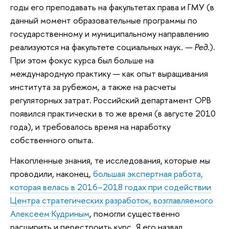
годы его преподавать на факультетах права и ГМУ (в
данный момент образовательные программы по
государственному и муниципальному направлению
реализуются на факультете социальных наук.
— Ред.
).
При этом фокус курса был больше на
международную практику — как опыт выращивания
института за рубежом, а также на расчеты
регуляторных затрат. Российский департамент ОРВ
появился практически в то же время (в августе 2010
года), и требовалось время на наработку
собственного опыта.
Накопленные знания, те исследования, которые мы
проводили, наконец,
большая экспертная работа,
которая велась в 2016
–
2018 год
ах
при содействии
Центра стратегических разработок, возглавляемого
Алексеем Кудриным
, помогли существенно
расширить и перестроить курс. Я его назвал