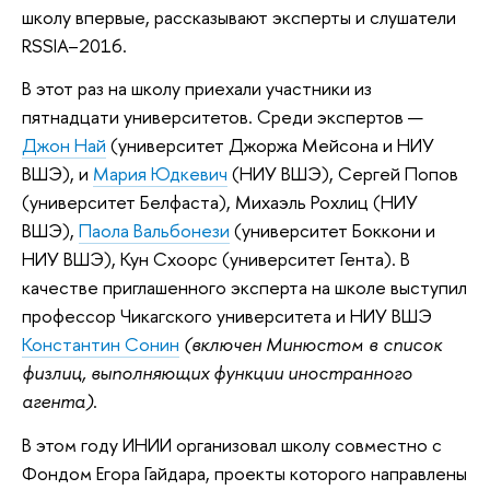
школу впервые, рассказывают эксперты и слушатели
RSSIA–2016.
В этот раз на школу приехали участники из
пятнадцати университетов. Среди экспертов —
Джон Най
(университет Джоржа Мейсона и НИУ
ВШЭ), и
Мария Юдкевич
(НИУ ВШЭ), Сергей Попов
(университет Белфаста), Михаэль Рохлиц (НИУ
ВШЭ),
Паола Вальбонези
(университет Боккони и
НИУ ВШЭ), Кун Схоорс (университет Гента). В
качестве приглашенного эксперта на школе выступил
профессор Чикагского университета и НИУ ВШЭ
Константин Сонин
(включен Минюстом в список
физлиц, выполняющих функции иностранного
агента)
.
В этом году ИНИИ организовал школу совместно с
Фондом Егора Гайдара, проекты которого направлены