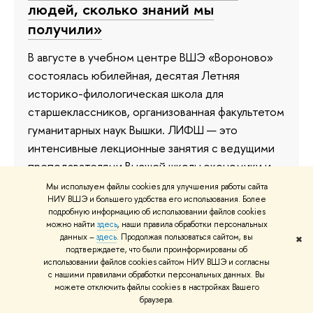
людей, сколько знаний мы
получили»
В августе в учебном центре ВШЭ «Вороново»
состоялась юбилейная, десятая Летняя
историко-филологическая школа для
старшеклассников, организованная факультетом
гуманитарных наук Вышки. ЛИФШ — это
интенсивные лекционные занятия с ведущими
преподавателями Высшей школы экономики и
приглашенными экспертами, уникальные
Мы используем файлы cookies для улучшения работы сайта
НИУ ВШЭ и большего удобства его использования. Более
семинары с выпускниками и магистрантами, а
подробную информацию об использовании файлов cookies
главное — неповторимая атмосфера
можно найти
здесь
, наши правила обработки персональных
творчества и взаимопонимания. Яркие детали
данных –
здесь
. Продолжая пользоваться сайтом, вы
✖
подтверждаете, что были проинформированы об
смены и рассказы участников — в материале.
использовании файлов cookies сайтом НИУ ВШЭ и согласны
с нашими правилами обработки персональных данных. Вы
10 сентября 2025
можете отключить файлы cookies в настройках Вашего
браузера.