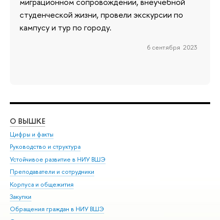
миграционном сопровождении, внеучебной
студенческой жизни, провели экскурсии по
кампусу и тур по городу.
6 сентября 2023
О ВЫШКЕ
ОБ
Цифры и факты
Ли
Руководство и структура
Дов
Устойчивое развитие в НИУ ВШЭ
Ол
Преподаватели и сотрудники
При
Корпуса и общежития
Вы
Закупки
При
Обращения граждан в НИУ ВШЭ
Ас