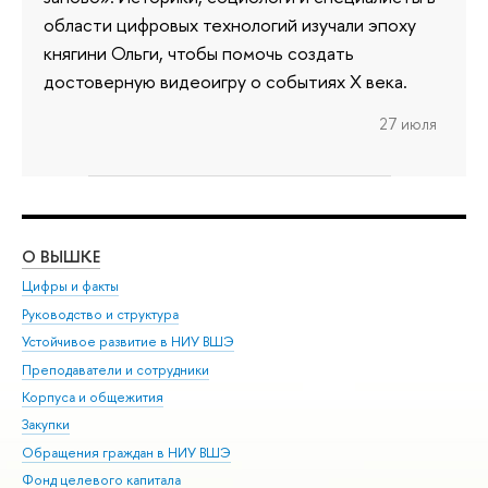
области цифровых технологий изучали эпоху
княгини Ольги, чтобы помочь создать
достоверную видеоигру о событиях X века.
27 июля
О ВЫШКЕ
ОБ
Цифры и факты
Ли
Руководство и структура
Дов
Устойчивое развитие в НИУ ВШЭ
Ол
Преподаватели и сотрудники
При
Корпуса и общежития
Вы
Закупки
При
Обращения граждан в НИУ ВШЭ
Ас
Фонд целевого капитала
До