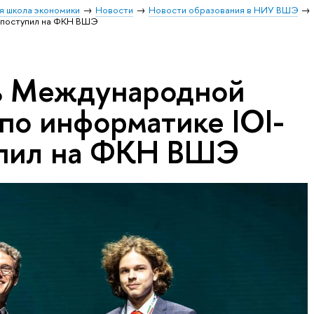
я школа экономики
Новости
Новости образования в НИУ ВШЭ
 поступил на ФКН ВШЭ
ь Международной
по информатике IOI-
упил на ФКН ВШЭ