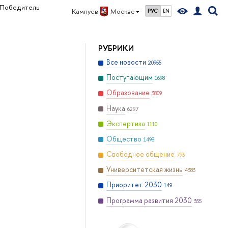
Победитель
Кампус в
Москве
РУС
EN
РУБРИКИ
Все новости
20955
Поступающим
1698
Образование
3809
Наука
6297
Экспертиза
1110
Общество
1498
Свободное общение
793
Университетская жизнь
4383
Приоритет 2030
149
Программа развития 2030
355