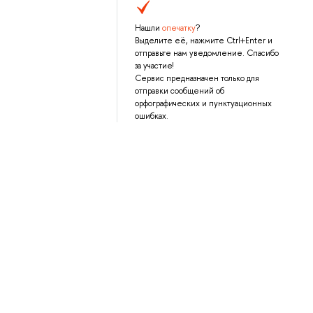
Нашли
опечатку
?
Выделите её, нажмите Ctrl+Enter и
отправьте нам уведомление. Спасибо
за участие!
Сервис предназначен только для
отправки сообщений об
орфографических и пунктуационных
ошибках.