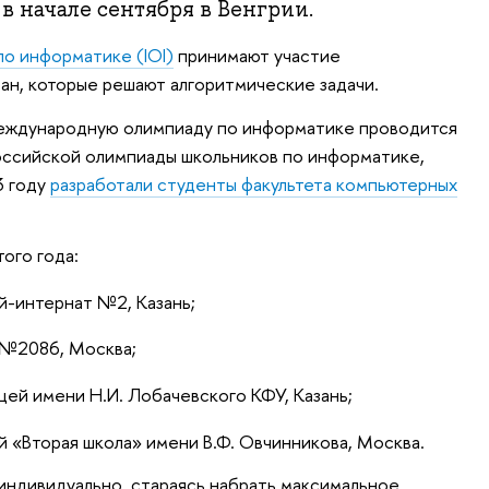
в начале сентября в Венгрии.
о информатике (IOI)
принимают участие
ран, которые решают алгоритмические задачи.
еждународную олимпиаду по информатике проводится
оссийской олимпиады школьников по информатике,
3 году
разработали студенты факультета компьютерных
ого года:
й-интернат №2, Казань;
 №2086, Москва;
ей имени Н.И. Лобачевского КФУ, Казань;
 «Вторая школа» имени В.Ф. Овчинникова, Москва.
индивидуально, стараясь набрать максимальное