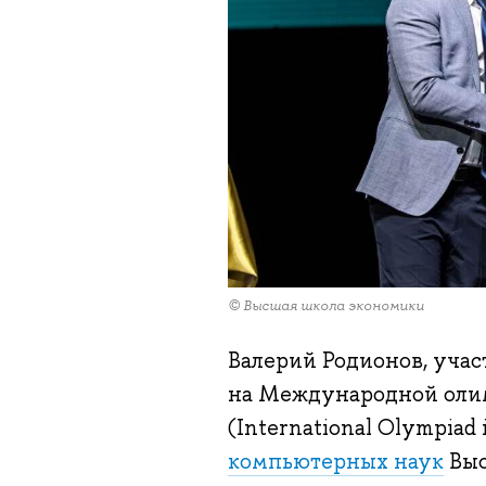
© Высшая школа экономики
Валерий Родионов, учас
на Международной олим
(International Olympiad 
компьютерных наук
Выс