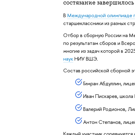
состязание завершилось 
В
Международной олимпиаде п
старшеклассники из разных ст
Отбор в сборную России на М
по результатам сборов и Всер
многие из задач которой в 202
наук
НИУ ВШЭ.
Состав российской сборной эт
Гимран Абдуллин, лице
Иван Пискарев, школа
Валерий Родионов, Лиц
Антон Степанов, лицей
Каждый участник соревнуется 