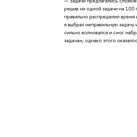
— Задачи предлагались сложне
решив ни одной задачи на 100
правильно распределил время 
я выбрал неправильную задачу 
сильно волновался и смог наб
задачам, однако этого оказало