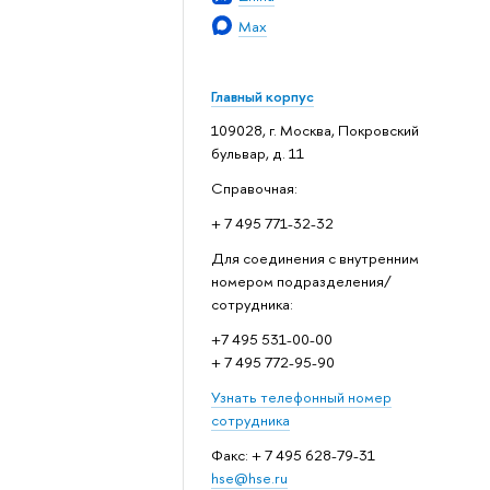
Max
Главный корпус
109028, г. Москва, Покровский
бульвар, д. 11
Справочная:
+ 7 495 771-32-32
Для соединения с внутренним
номером подразделения/
сотрудника:
+7 495 531-00-00
+ 7 495 772-95-90
Узнать телефонный номер
сотрудника
Факс: + 7 495 628-79-31
hse@hse.ru