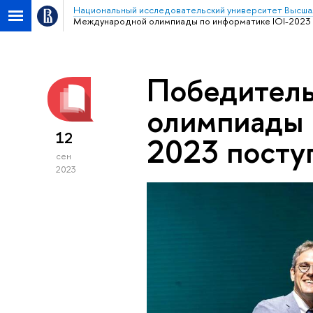
Национальный исследовательский университет Высша
Международной олимпиады по информатике IOI-2023
Победител
олимпиады 
12
2023 пост
сен
2023