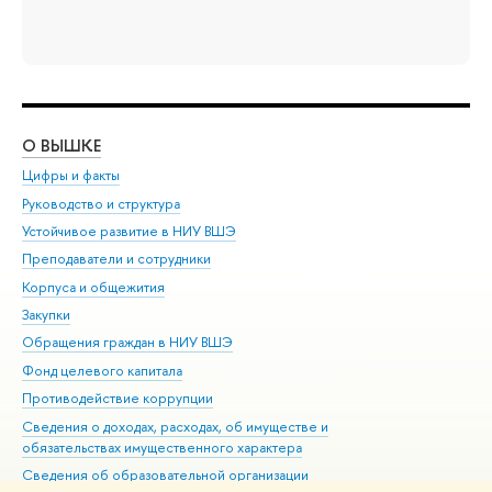
О ВЫШКЕ
ОБ
Цифры и факты
Ли
Руководство и структура
Дов
Устойчивое развитие в НИУ ВШЭ
Ол
Преподаватели и сотрудники
При
Корпуса и общежития
Вы
Закупки
При
Обращения граждан в НИУ ВШЭ
Ас
Фонд целевого капитала
До
Противодействие коррупции
Цен
Сведения о доходах, расходах, об имуществе и
Би
обязательствах имущественного характера
Об
Сведения об образовательной организации
Обр