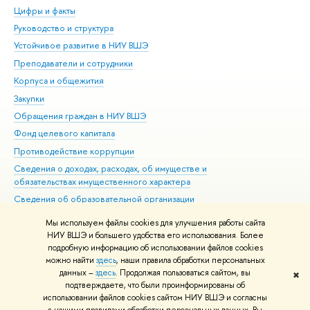
Цифры и факты
Ли
Руководство и структура
Дов
Устойчивое развитие в НИУ ВШЭ
Ол
Преподаватели и сотрудники
При
Корпуса и общежития
Вы
Закупки
При
Обращения граждан в НИУ ВШЭ
Ас
Фонд целевого капитала
До
Противодействие коррупции
Цен
Сведения о доходах, расходах, об имуществе и
Би
обязательствах имущественного характера
Об
Сведения об образовательной организации
Обр
Людям с ограниченными возможностями здоровья
Мы используем файлы cookies для улучшения работы сайта
Единая платежная страница
НИУ ВШЭ и большего удобства его использования. Более
подробную информацию об использовании файлов cookies
Работа в Вышке
можно найти
здесь
, наши правила обработки персональных
данных –
здесь
. Продолжая пользоваться сайтом, вы
✖
Редактору
подтверждаете, что были проинформированы об
© НИУ ВШЭ 1993–2026
Адреса и контакты
Условия использования
использовании файлов cookies сайтом НИУ ВШЭ и согласны