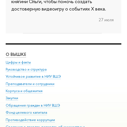
княгини Ольги, чтобы помочь создать
достоверную видеоигру о событиях X века.
27 июля
О ВЫШКЕ
ОБ
Цифры и факты
Ли
Руководство и структура
Дов
Устойчивое развитие в НИУ ВШЭ
Ол
Преподаватели и сотрудники
При
Корпуса и общежития
Вы
Закупки
При
Обращения граждан в НИУ ВШЭ
Ас
Фонд целевого капитала
До
Противодействие коррупции
Цен
Сведения о доходах, расходах, об имуществе и
Би