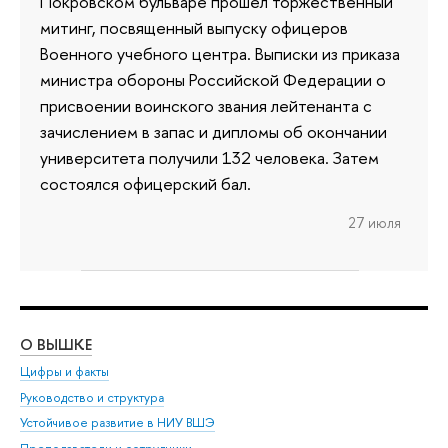
Покровском бульваре прошел торжественный
митинг, посвященный выпуску офицеров
Военного учебного центра. Выписки из приказа
министра обороны Российской Федерации о
присвоении воинского звания лейтенанта с
зачислением в запас и дипломы об окончании
университета получили 132 человека. Затем
состоялся офицерский бал.
27 июля
О ВЫШКЕ
ОБ
Цифры и факты
Ли
Руководство и структура
Дов
Устойчивое развитие в НИУ ВШЭ
Ол