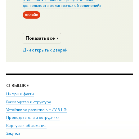
деятельности религиозных объединений»
онлайн
Показать все
Дни открытых дверей
О ВЫШКЕ
ОБ
Цифры и факты
Ли
Руководство и структура
Дов
Устойчивое развитие в НИУ ВШЭ
Ол
Преподаватели и сотрудники
При
Корпуса и общежития
Вы
Закупки
При