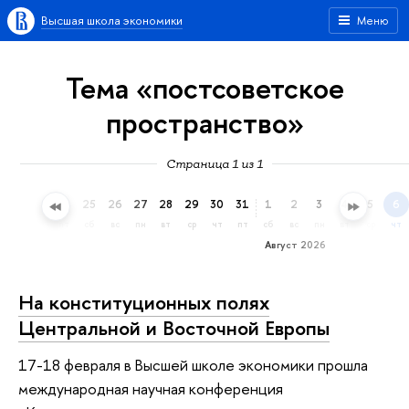
Высшая школа экономики
Меню
Тема «постсоветское
пространство»
Страница 1 из 1
22
23
24
25
26
27
28
29
30
31
1
2
3
4
5
6
ср
чт
пт
сб
вс
пн
вт
ср
чт
пт
сб
вс
пн
вт
ср
чт
Август 2026
На конституционных полях
Центральной и Восточной Европы
17-18 февраля в Высшей школе экономики прошла
международная научная конференция