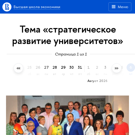
Высшая школа экономики
Меню
Тема «стратегическое
развитие университетов»
Страница 1 из 1
22
23
24
25
26
27
28
29
30
31
1
2
3
4
5
6
ср
чт
пт
сб
вс
пн
вт
ср
чт
пт
сб
вс
пн
вт
ср
чт
Август 2026