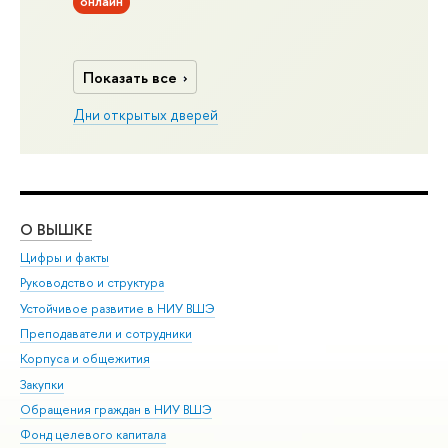
онлайн
Показать все
Дни открытых дверей
О ВЫШКЕ
ОБ
Цифры и факты
Ли
Руководство и структура
Дов
Устойчивое развитие в НИУ ВШЭ
Ол
Преподаватели и сотрудники
При
Корпуса и общежития
Вы
Закупки
При
Обращения граждан в НИУ ВШЭ
Ас
Фонд целевого капитала
До