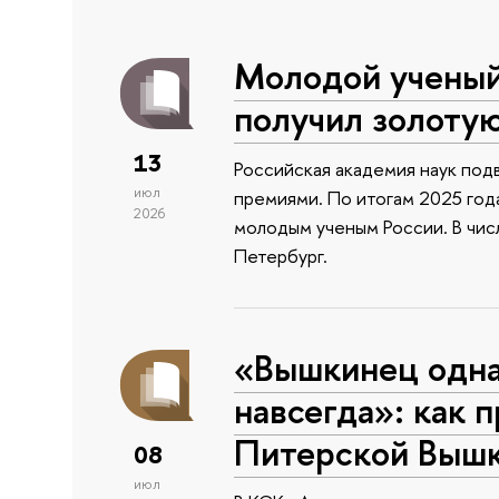
Молодой учены
получил золоту
13
Российская академия наук подв
июл
премиями. По итогам 2025 года
2026
молодым ученым России. В чи
Петербург.
«Вышкинец одн
навсегда»: как 
Питерской Выш
08
июл