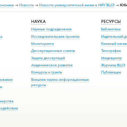
кономики
→
Новости
→
Новости университетской жизни в НИУ ВШЭ
→
Юби
НАУКА
РЕСУРСЫ
Научные подразделения
Библиотека
ка
Исследовательские проекты
Издательский 
Мониторинги
Книжный магаз
Диссертационные советы
Типография
Защиты диссертаций
Медиацентр
Академическое развитие
Журналы ВШЭ
Конкурсы и гранты
Публикации
зование
Внешние научно-информационные
ресурсы
ры
Э
нерства
модействие