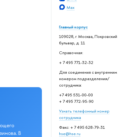
Max
Главный корпус
109028, г. Москва, Покровский
бульвар, д. 11
Справочная:
+ 7 495 771-32-32
Для соединения с внутренним
номером подразделения/
сотрудника:
+7 495 531-00-00
+ 7 495 772-95-90
Узнать телефонный номер
сотрудника
еющего
Факс: + 7 495 628-79-31
зимова. В
hse@hse.ru