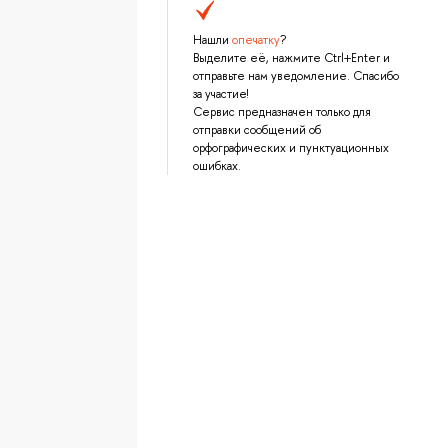
Нашли
опечатку
?
Выделите её, нажмите Ctrl+Enter и
отправьте нам уведомление. Спасибо
за участие!
Сервис предназначен только для
отправки сообщений об
орфографических и пунктуационных
ошибках.