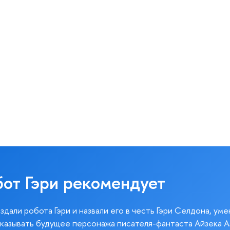
бот Гэри рекомендует
здали робота Гэри и назвали его в честь Гэри Селдона, ум
казывать будущее персонажа писателя-фантаста Айзека А