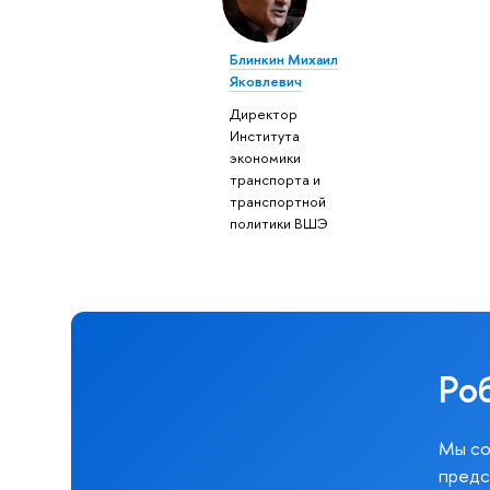
Блинкин Михаил
Яковлевич
Директор
Института
экономики
транспорта и
транспортной
политики ВШЭ
Ро
Мы со
предс