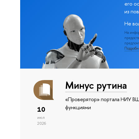
его о
из по
Не во
На инфо
предоста
предпочт
Подроб
Минус рутина
«Проверятор» портала НИУ ВШ
функциями
10
июл
2026