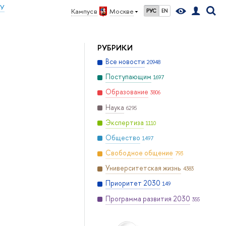
ИУ
Кампус в
Москве
РУС
EN
РУБРИКИ
Все новости
20948
Поступающим
1697
Образование
3806
Наука
6295
Экспертиза
1110
Общество
1497
Свободное общение
793
Университетская жизнь
4383
Приоритет 2030
149
Программа развития 2030
355