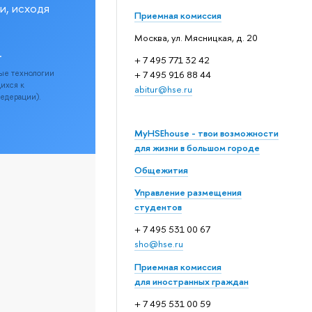
и, исходя
Приемная комиссия
Москва, ул. Мясницкая, д. 20
.
+ 7 495 771 32 42
ые технологии
+ 7 495 916 88 44
щихся к
abitur@hse.ru
Федерации).
MyHSEhouse - твои возможности
для жизни в большом городе
Общежития
Управление размещения
студентов
+ 7 495 531 00 67
sho@hse.ru
Приемная комиссия
для иностранных граждан
+ 7 495 531 00 59