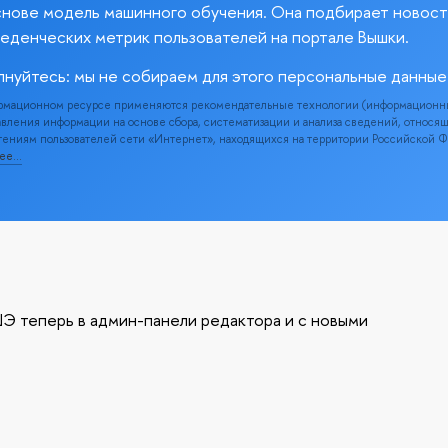
снове модель машинного обучения. Она подбирает новост
веденческих метрик пользователей на портале Вышки.
лнуйтесь: мы не собираем для этого персональные данные
рмационном ресурсе применяются рекомендательные технологии (информационн
вления информации на основе сбора, систематизации и анализа сведений, относя
ениям пользователей сети «Интернет», находящихся на территории Российской 
нее…
Э теперь в админ-панели редактора и с новыми