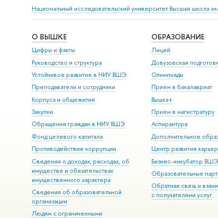
Национальный исследовательский университет Высшая школа э
О ВЫШКЕ
ОБРАЗОВАНИЕ
Цифры и факты
Лицей
Руководство и структура
Довузовская подготов
Устойчивое развитие в НИУ ВШЭ
Олимпиады
Преподаватели и сотрудники
Прием в бакалавриат
Корпуса и общежития
Вышка+
Закупки
Прием в магистратуру
Обращения граждан в НИУ ВШЭ
Аспирантура
Фонд целевого капитала
Дополнительное обра
Противодействие коррупции
Центр развития карье
Сведения о доходах, расходах, об
Бизнес-инкубатор ВШ
имуществе и обязательствах
Образовательные парт
имущественного характера
Обратная связь и взаи
Сведения об образовательной
с получателями услуг
организации
Людям с ограниченными