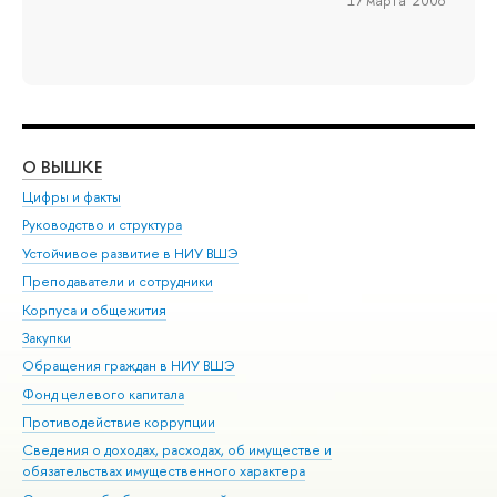
О ВЫШКЕ
ОБ
Цифры и факты
Ли
Руководство и структура
Дов
Устойчивое развитие в НИУ ВШЭ
Ол
Преподаватели и сотрудники
При
Корпуса и общежития
Вы
Закупки
При
Обращения граждан в НИУ ВШЭ
Ас
Фонд целевого капитала
До
Противодействие коррупции
Цен
Сведения о доходах, расходах, об имуществе и
Би
обязательствах имущественного характера
Об