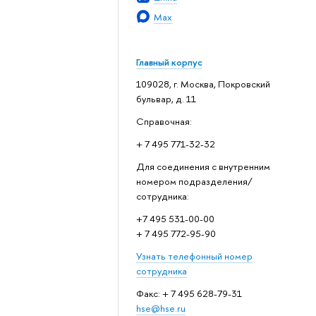
Max
Главный корпус
109028, г. Москва, Покровский
бульвар, д. 11
Справочная:
+ 7 495 771-32-32
Для соединения с внутренним
номером подразделения/
сотрудника:
+7 495 531-00-00
+ 7 495 772-95-90
Узнать телефонный номер
сотрудника
Факс: + 7 495 628-79-31
hse@hse.ru