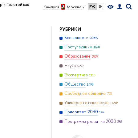
 и Толстой как
Кампус в
Москве
РУС
EN
РУБРИКИ
Все новости
20955
Поступающим
1698
Образование
3809
Наука
6297
Экспертиза
1110
Общество
1498
Свободное общение
793
Университетская жизнь
4383
Приоритет 2030
149
Программа развития 2030
355