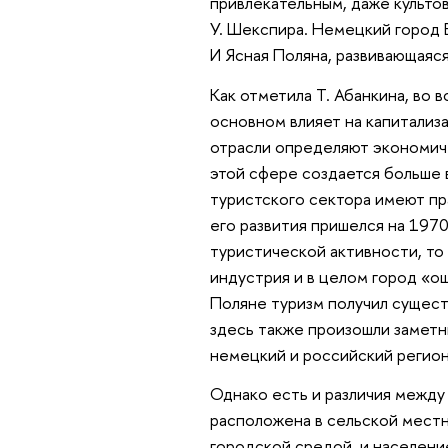
привлекательным, даже культо
У. Шекспира. Немецкий город 
И Ясная Поляна, развивающаяся
Как отметила Т. Абанкина, во 
основном влияет на капитализа
отрасли определяют экономиче
этой сфере создается больше 
туристского сектора имеют пр
его развития пришелся на 197
туристической активности, то
индустрия и в целом город «о
Поляне туризм получил сущест
здесь также произошли заметн
немецкий и российский регион
Однако есть и различия между
расположена в сельской местн
городской средой, и населени