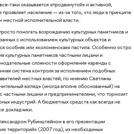
ь все-таки оказывается «продвинутой» и активной,
 проявляет население — из-за того, что люди в принципе
м местной исполнительной власти.
епросто помогать возрождению культурных памятников и
занных с использованием культурных объектов и
ся особняк или «коломенская» пастила. Особенно остро
я культурных памятников частными лицами и
конодательные сложности оформления «аренды с
нная система контроля за исполнением подобных
авителей местных властей, по мнению Светланы
нительный взгляд» (иногда вполне обоснованный) на
с частными лицами и предпринимателями, что тормозит
рных индустрий. А бюджетных средств как всегда не
се докладчики.
лександром Рубинштейном в его презентации
тие территорий» (2007 год), из необходимых