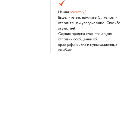
Нашли
опечатку
?
Выделите её, нажмите Ctrl+Enter и
отправьте нам уведомление. Спасибо
за участие!
Сервис предназначен только для
отправки сообщений об
орфографических и пунктуационных
ошибках.