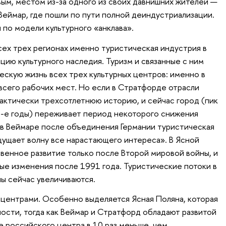
вым, местом из-за одного из своих давнишних жителей —
Веймар, где пошли по пути полной деиндустриализации.
 по модели культурного «анклава».
всех трех регионах именно туристическая индустрия в
цию культурного наследия. Туризм и связанные с ним
скую жизнь всех трех культурных центров: именно в
всего рабочих мест. Но если в Стратфорде отрасли
актически трехсотлетнюю историю, и сейчас город (пик
0-е годы) переживает период некоторого снижения
 в Веймаре после объединения Германии туристическая
щущает волну все нарастающего интереса». В Ясной
венное развитие только после Второй мировой войны, и
ые изменения после 1991 года. Туристические потоки в
ы сейчас увеличиваются.
 центрами. Особенно выделяется Ясная Поляна, которая
ости, тогда как Веймар и Стратфорд обладают развитой
е российского центра в 10 раз меньше, чем