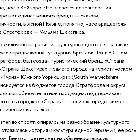
ше, чем в Веймаре. Что касается использования
маре нет единственного бренда — скажем,
чности, в Ясной Поляне, понятно, «все вращается»
а в Стратфорде — Уильяма Шекспира.
ое влияние на развитие культурных центров оказывает
змов продвижения культурных брендов. Так в Южном
ратфорд, был создан туристический бренд «Страна
«Страны Шекспира» и самого города на туристическом
 «Туризм Южного Уорикшира» (South Warwickshire
ансируется из бюджетов города Стратфорда и округа
большой объем печатной продукции, поддерживает
ентра в городках «Страны Шекспира», представляет
стических выставках.
атегию строят, опираясь на разнообразие культурного
 отразилась история и культура единой Германии, ее роль
азом, Веймар претендует на общеевропейскую