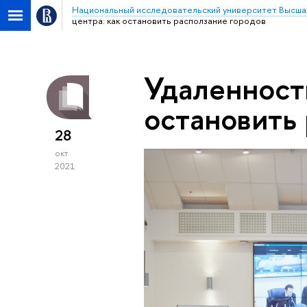
Национальный исследовательский университет Высша
центра: как остановить расползание городов
Удаленность
остановить
28
окт
2021