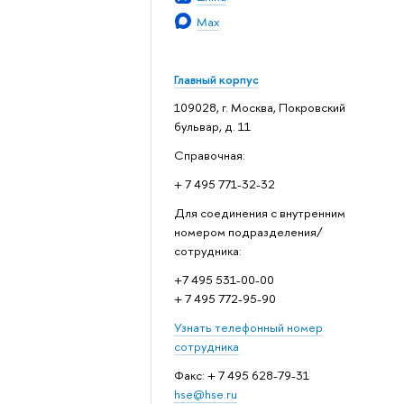
Max
Главный корпус
109028, г. Москва, Покровский
бульвар, д. 11
Справочная:
+ 7 495 771-32-32
Для соединения с внутренним
номером подразделения/
сотрудника:
+7 495 531-00-00
+ 7 495 772-95-90
Узнать телефонный номер
сотрудника
Факс: + 7 495 628-79-31
hse@hse.ru