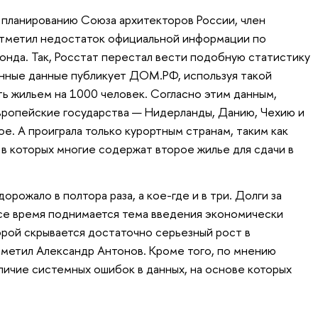
планированию Союза архитекторов России, член
тметил недостаток официальной информации по
онда. Так, Росстат перестал вести подобную статистику
енные данные публикует ДОМ.РФ, используя такой
ть жильем на 1000 человек. Согласно этим данным,
вропейские государства — Нидерланды, Данию, Чехию и
ое. А проиграла только курортным странам, таким как
 в которых многие содержат второе жилье для сдачи в
орожало в полтора раза, а кое-где и в три. Долги за
все время поднимается тема введения экономически
орой скрывается достаточно серьезный рост в
метил Александр Антонов. Кроме того, по мнению
личие системных ошибок в данных, на основе которых