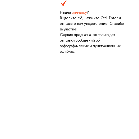
Нашли
опечатку
?
Выделите её, нажмите Ctrl+Enter и
отправьте нам уведомление. Спасибо
за участие!
Сервис предназначен только для
отправки сообщений об
орфографических и пунктуационных
ошибках.