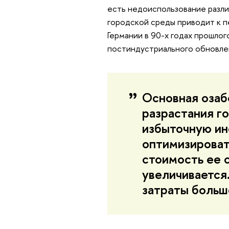
есть недоиспользование разл
городской среды приводит к п
Германии в 90-х годах прошлого
постиндустриального обновлен
Основная озаб
разрастания го
избыточную и
оптимизировать
стоимость ее 
увеличивается
затраты больш