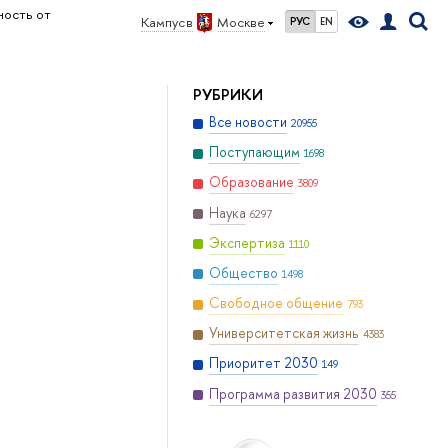
ность от
Кампус в
Москве
РУС
EN
РУБРИКИ
Все новости
20955
Поступающим
1698
Образование
3809
Наука
6297
Экспертиза
1110
Общество
1498
Свободное общение
793
Университетская жизнь
4383
Приоритет 2030
149
Программа развития 2030
355