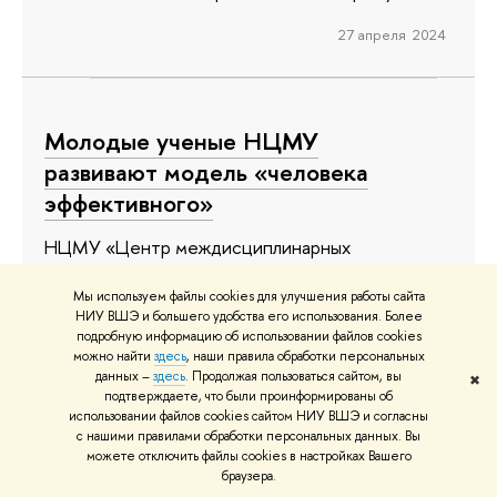
27 апреля 2024
Молодые ученые НЦМУ
развивают модель «человека
эффективного»
НЦМУ «Центр междисциплинарных
исследований человеческого потенциала»
Мы используем файлы cookies для улучшения работы сайта
провел круглый стол «Инновационные
НИУ ВШЭ и большего удобства его использования. Более
направления исследований человеческого
подробную информацию об использовании файлов cookies
можно найти
здесь
, наши правила обработки персональных
потенциала: от разработки научной идеи к ее
данных –
здесь
. Продолжая пользоваться сайтом, вы
✖
претворению в жизнь». Молодые ученые
подтверждаете, что были проинформированы об
использовании файлов cookies сайтом НИУ ВШЭ и согласны
центра поделились результатами своих научных
с нашими правилами обработки персональных данных. Вы
проектов по проблемам развития
можете отключить файлы cookies в настройках Вашего
человеческого потенциала. Ольга Дергунова,
браузера.